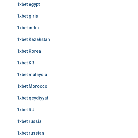
1xbet egypt
1xbet giriş
1xbet india
1xbet Kazahstan
1xbet Korea
1xbet KR
1xbet malaysia
1xbet Morocco
1xbet qeydiyyat
1xbet RU
1xbet russia
1xbet russian