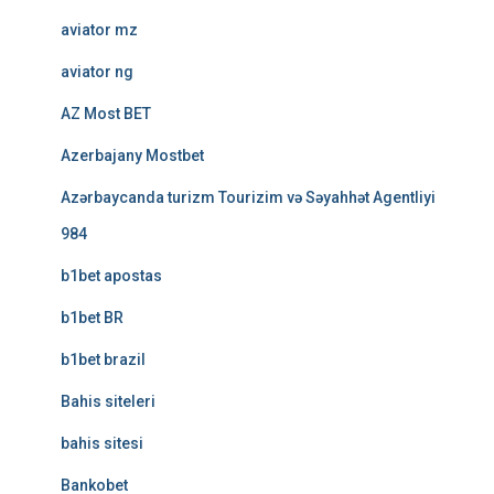
aviator mz
aviator ng
AZ Most BET
Azerbajany Mostbet
Azərbaycanda turizm Tourizim və Səyahhət Agentliyi
984
b1bet apostas
b1bet BR
b1bet brazil
Bahis siteleri
bahis sitesi
Bankobet