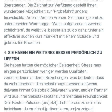
überstanden. Die Zeit hat zur Verfügung gestellt Ihnen
wunderbare Möglichkeit zur “Probefahrt” anders
Individualität Arten in Arenen Arenen. Sie haben gelernt zu
unterscheiden Warnflagge. “Wann aufgebraucht zweimal
schüchtern”, du weißt viel besser als zu go ganz runter ein
effektiver suchen Kurs markiert mit einem Schädel und
gekreuzten Knochen.
4.
SIE HABEN EIN WEITERES BESSER PERSÖNLICH ZU
LIEFERN
Sie haben hatten die möglicher Gelegenheit, Stress raus
einigen persönlichen weniger werden Qualitäten
verschiedenen anderen Beziehungen. was bedeutet, dass
du wahrscheinlich dich selbst magst besser als {wenn
du|wann immer Sie|sobald Sie|waren waren, und ein Partner
wird aus Ihrer Selbstakzeptanz und mentalen Freundlichkeit.
Dein Bestes Zuhause (bis jetzt) dreht heraus zu sein das
Individuum du erreichst {präsentieren, um|zu zeigen|