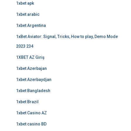
1xbet apk
1xbet arabic
1xbet Argentina
1xBet Aviator: Signal, Tricks, How to play, Demo Mode
2023 234
1XBET AZ Giriş
1xbet Azerbajan
1xbet Azerbaydjan
1xbet Bangladesh
1xbet Brazil
1xbet Casino AZ
1xbet casino BD