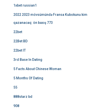
1xbet russian1
2022 2023 mövsümündə Fransa Kubokunu kim
qazanacaq: ön baxış 773
22bet
22Bet BD
22bet IT
3rd Base In Dating
5 Facts About Chinese Woman
5 Months Of Dating
55
888starz bd
908