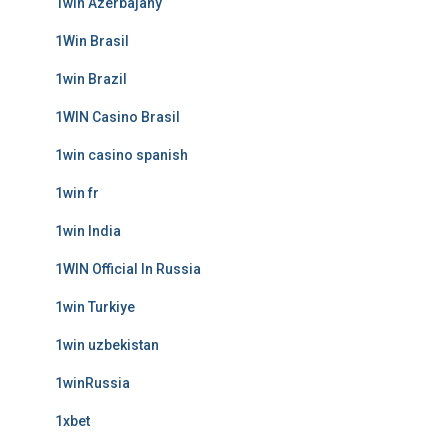
1win Azerbajany
1Win Brasil
1win Brazil
1WIN Casino Brasil
1win casino spanish
1win fr
1win India
1WIN Official In Russia
1win Turkiye
1win uzbekistan
1winRussia
1xbet