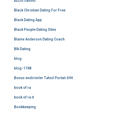
bizzo casino
Black Christian Dating For Free
Black Dating App
Black People Dating Sites
Blaine Anderson Dating Coach
Blk Dating
blog
blog-1748
Bonus endirimler Təhsil Portalı 694
book of ra
book of ra it
Bookkeeping