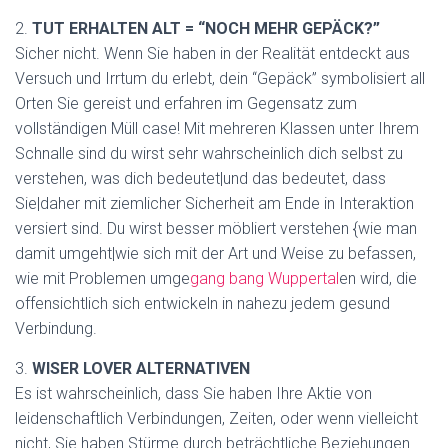
2.
TUT ERHALTEN ALT = “NOCH MEHR GEPÄCK?”
Sicher nicht. Wenn Sie haben in der Realität entdeckt aus
Versuch und Irrtum du erlebt, dein “Gepäck” symbolisiert all
Orten Sie gereist und erfahren im Gegensatz zum
vollständigen Müll case! Mit mehreren Klassen unter Ihrem
Schnalle sind du wirst sehr wahrscheinlich dich selbst zu
verstehen, was dich bedeutet|und das bedeutet, dass
Sie|daher mit ziemlicher Sicherheit am Ende in Interaktion
versiert sind. Du wirst besser möbliert verstehen {wie man
damit umgeht|wie sich mit der Art und Weise zu befassen,
wie mit Problemen umge
gang bang Wuppertal
en wird, die
offensichtlich sich entwickeln in nahezu jedem gesund
Verbindung.
3.
WISER LOVER ALTERNATIVEN
Es ist wahrscheinlich, dass Sie haben Ihre Aktie von
leidenschaftlich Verbindungen, Zeiten, oder wenn vielleicht
nicht, Sie haben Stürme durch beträchtliche Beziehungen