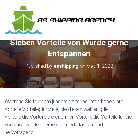
T
O
G
Sieben Vorteile von Würde gerne
G
L
Entspannen
E
N
Published by
asshipping
on
May 1, 2022
A
V
I
G
A
T
Während Sie in einem jüngeren Alter heiraten haben ihre
I
O
Vorteile|Vorteile} für viele, die diesen wählen, {die
N
Vorteile|die Vorteile|die enormen Vorteile|die Vorteile|für die
von euch würden gerne sich niederlassen sind
hervorragend.