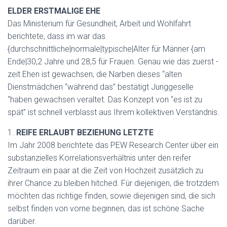
ELDER ERSTMALIGE EHE
Das Ministerium für Gesundheit, Arbeit und Wohlfahrt
berichtete, dass im war das
{durchschnittliche|normale|typische|Alter für Männer {am
Ende|30,2 Jahre und 28,5 für Frauen. Genau wie das zuerst -
zeit Ehen ist gewachsen, die Narben dieses “alten
Dienstmädchen “während das” bestätigt Junggeselle
“haben gewachsen veraltet. Das Konzept von “es ist zu
spät” ist schnell verblasst aus Ihrem kollektiven Verständnis.
1.
REIFE ERLAUBT BEZIEHUNG LETZTE
Im Jahr 2008 berichtete das PEW Research Center über ein
substanzielles Korrelationsverhältnis unter den reifer
Zeitraum ein paar at die Zeit von Hochzeit zusätzlich zu
ihrer Chance zu bleiben hitched. Für diejenigen, die trotzdem
möchten das richtige finden, sowie diejenigen sind, die sich
selbst finden von vorne beginnen, das ist schöne Sache
darüber.