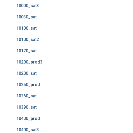
10000_sat3
10030_sat
10100_sat
10100_sat2
10170_sat
10200_prod3
10200_sat
10250_prod
10260_sat
10390_sat
10400_prod
10400_sat3