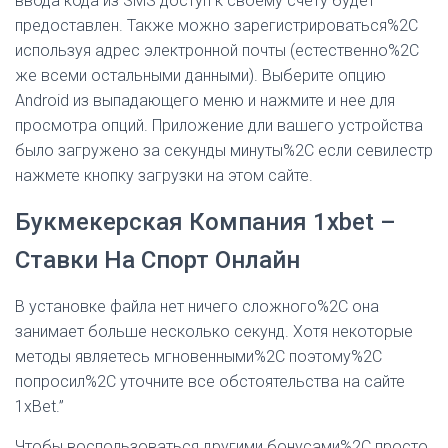
ввода кода из SMS доступ к своему счету будет
предоставлен. Также можно зарегистрироваться%2C
используя адрес электронной почты (естественно%2C
же всеми остальными данными). Выберите опцию
Android из выпадающего меню и нажмите и нее для
просмотра опций. Приложение дли вашего устройства
было загружено за секунды минуты%2C если севилестр
нажмете кнопку загрузки на этом сайте.
Букмекерская Компания 1xbet –
Ставки На Спорт Онлайн
В установке файла нет ничего сложного%2C она
занимает больше несколько секунд. Хотя некоторые
методы являетесь мгновенными%2C поэтому%2C
попросил%2C уточните все обстоятельства на сайте
1xBet.”
Чтобы воспользоваться другими бонусами%2C просто