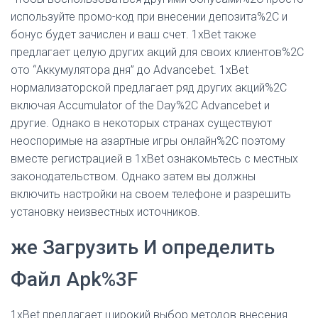
используйте промо-код при внесении депозита%2C и
бонус будет зачислен и ваш счет. 1xBet также
предлагает целую других акций для своих клиентов%2C
ото “Аккумулятора дня” до Advancebet. 1xBet
нормализаторской предлагает ряд других акций%2C
включая Accumulator of the Day%2C Advancebet и
другие. Однако в некоторых странах существуют
неоспоримые на азартные игры онлайн%2C поэтому
вместе регистрацией в 1xBet ознакомьтесь с местных
законодательством. Однако затем вы должны
включить настройки на своем телефоне и разрешить
установку неизвестных источников.
же Загрузить И определить
Файл Apk%3F
1xBet предлагает широкий выбор методов внесения