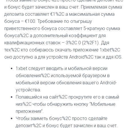
и бонус будет зачислен в ваш счет. Приемлемая сумма
депозита составляет €1%2C а максимальная сумма
бонуса – €100. Требование по отыгрышу
приветственного бонуса составляет 5-кратную сумма
бонуса%2C а дополнительный коэффициент для
квалификационных ставок – 3%2C 0 (2%2F1). Ддя
тех%2C кто собираюсь скачать приложение 1xbet%2C
оно доступно а для устройств Android%2C так и ддя iOS.
1xbet следует вводить и мобильной версии
обновления%2C используемой браузером в
мобильной версии обновления вашего Android-
устройства.
Попавшийся на сайт%2C прокрутите его в самый
низ%2C чтобы обнаружить кнопку “Мобильные
приложения”.
Чтобы заиметь бонус%2C просто сделайте
депозит%2C и бонус будет зачислен и ваш счет.