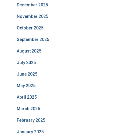
December 2025
November 2025
October 2025
September 2025
August 2025
July 2025
June 2025
May 2025
April 2025
March 2025
February 2025
January 2025