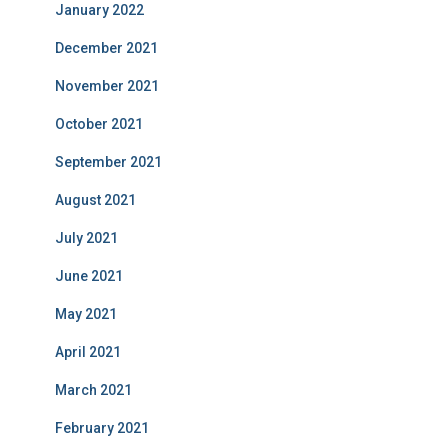
January 2022
December 2021
November 2021
October 2021
September 2021
August 2021
July 2021
June 2021
May 2021
April 2021
March 2021
February 2021