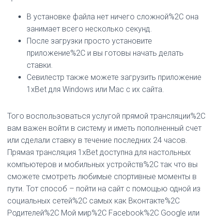
В установке файла нет ничего сложной%2C она
занимает всего несколько секунд.
После загрузки просто установите
приложение%2C и вы готовы начать делать
ставки.
Севилестр также можете загрузить приложение
1xBet для Windows или Mac с их сайта.
Того воспользоваться услугой прямой трансляции%2C
вам важен войти в систему и иметь пополненный счет
или сделали ставку в течение последних 24 часов.
Прямая трансляция 1xBet доступна для настольных
компьютеров и мобильных устройств%2C так что вы
сможете смотреть любимые спортивные моменты в
пути. Тот способ – пойти на сайт с помощью одной из
социальных сетей%2C самых как Вконтакте%2C
Родителей%2C Мой мир%2C Facebook%2C Google или