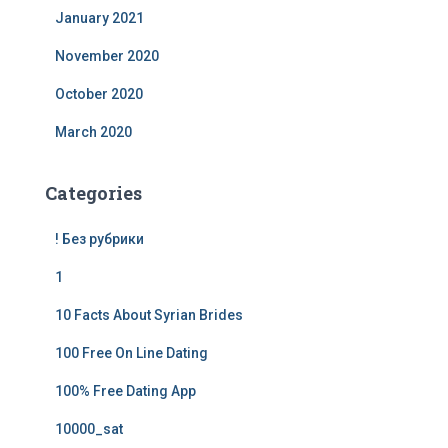
January 2021
November 2020
October 2020
March 2020
Categories
! Без рубрики
1
10 Facts About Syrian Brides
100 Free On Line Dating
100% Free Dating App
10000_sat