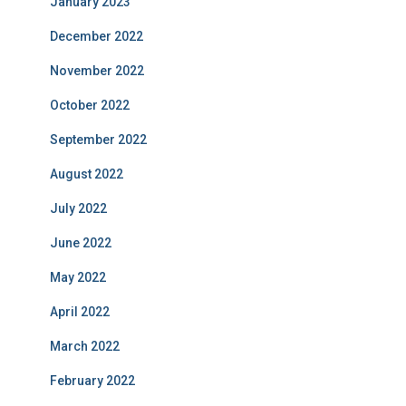
January 2023
December 2022
November 2022
October 2022
September 2022
August 2022
July 2022
June 2022
May 2022
April 2022
March 2022
February 2022