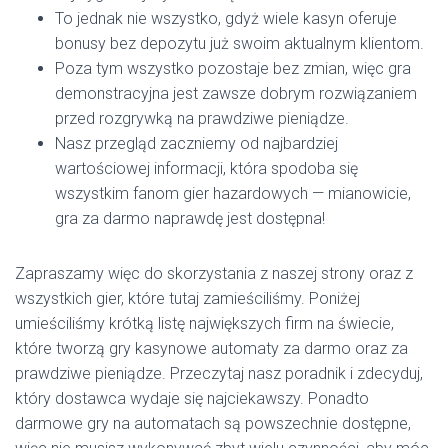
To jednak nie wszystko, gdyż wiele kasyn oferuje
bonusy bez depozytu już swoim aktualnym klientom.
Poza tym wszystko pozostaje bez zmian, więc gra
demonstracyjna jest zawsze dobrym rozwiązaniem
przed rozgrywką na prawdziwe pieniądze.
Nasz przegląd zaczniemy od najbardziej
wartościowej informacji, która spodoba się
wszystkim fanom gier hazardowych — mianowicie,
gra za darmo naprawdę jest dostępna!
Zapraszamy więc do skorzystania z naszej strony oraz z
wszystkich gier, które tutaj zamieściliśmy. Poniżej
umieściliśmy krótką listę największych firm na świecie,
które tworzą gry kasynowe automaty za darmo oraz za
prawdziwe pieniądze. Przeczytaj nasz poradnik i zdecyduj,
który dostawca wydaje się najciekawszy. Ponadto
darmowe gry na automatach są powszechnie dostępne,