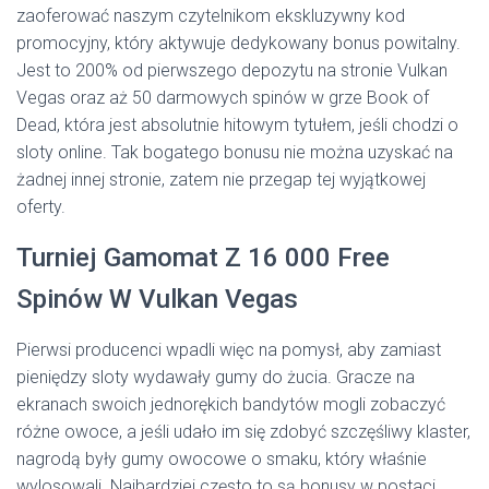
zaoferować naszym czytelnikom ekskluzywny kod
promocyjny, który aktywuje dedykowany bonus powitalny.
Jest to 200% od pierwszego depozytu na stronie Vulkan
Vegas oraz aż 50 darmowych spinów w grze Book of
Dead, która jest absolutnie hitowym tytułem, jeśli chodzi o
sloty online. Tak bogatego bonusu nie można uzyskać na
żadnej innej stronie, zatem nie przegap tej wyjątkowej
oferty.
Turniej Gamomat Z 16 000 Free
Spinów W Vulkan Vegas
Pierwsi producenci wpadli więc na pomysł, aby zamiast
pieniędzy sloty wydawały gumy do żucia. Gracze na
ekranach swoich jednorękich bandytów mogli zobaczyć
różne owoce, a jeśli udało im się zdobyć szczęśliwy klaster,
nagrodą były gumy owocowe o smaku, który właśnie
wylosowali. Najbardziej często to są bonusy w postaci