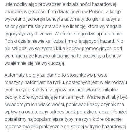
uniemożliwiając prowadzenie działalności hazardowej
znacznej większości firm działających w Polsce. Z knajp
wycofano jednoręki bandyta automaty do gier, a kasyna i
salony gier musiały starać się o licencję, która wymagała
rygorystycznych zmian. W efekcie tego dzisiaj na terenie
Polski działa niewielka liczba firm oferujących hazard. Nic
nie szkodzi wykorzystać kilka kodów promocyjnych, pod
warunkiem, że kasyno aktualnie na to pozwala, a bonusy
wzajemnie się nie wykluczają.
Automaty do gry za darmo to stosunkowo proste
maszyny, natomiast na rynku, dostępnych jest wiele rodzaju
tych pozycji. Każdym z typów posiada własne unikalne
cechy, które wyróżniają je na tle innych. Ważne jest, aby być
świadomym ich właściwości, ponieważ każdy czynnik ma
wpływ na ostateczny sukces bądź porażkę gracza. Poniżej
opisaliśmy najpopularniejsze typy maszyn, które obecnie
możesz znaleźć praktycznie na każdej witrynie hazardowej