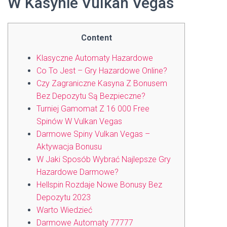
W Kasynie Vulkan Vegas
Content
Klasyczne Automaty Hazardowe
Co To Jest – Gry Hazardowe Online?
Czy Zagraniczne Kasyna Z Bonusem
Bez Depozytu Są Bezpieczne?
Turniej Gamomat Z 16 000 Free
Spinów W Vulkan Vegas
Darmowe Spiny Vulkan Vegas –
Aktywacja Bonusu
W Jaki Sposób Wybrać Najlepsze Gry
Hazardowe Darmowe?
Hellspin Rozdaje Nowe Bonusy Bez
Depozytu 2023
Warto Wiedzieć
Darmowe Automaty 77777