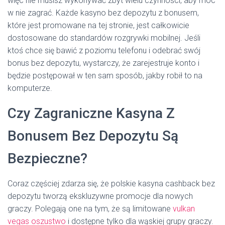
więc nie musisz wykonywać zbyt wielu czynności, aby móc
w nie zagrać. Każde kasyno bez depozytu z bonusem,
które jest promowane na tej stronie, jest całkowicie
dostosowane do standardów rozgrywki mobilnej. Jeśli
ktoś chce się bawić z poziomu telefonu i odebrać swój
bonus bez depozytu, wystarczy, że zarejestruje konto i
będzie postępował w ten sam sposób, jakby robił to na
komputerze.
Czy Zagraniczne Kasyna Z
Bonusem Bez Depozytu Są
Bezpieczne?
Coraz częściej zdarza się, że polskie kasyna cashback bez
depozytu tworzą ekskluzywne promocje dla nowych
graczy. Polegają one na tym, że są limitowane
vulkan
vegas oszustwo
i dostępne tylko dla wąskiej grupy graczy.