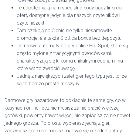
również zdobyć prawdziwej gotówki.
Te udostępniają nam specjalne kody bądź linki do
ofert, dostępne jedynie dla naszych czytelników i
czytelniczek!
Tam czekają na Ciebie nie tylko niesamowite
promocje, ale także Slottica bonus bez depozytu.
Darmowe automaty do gry online Hot Spot, które są
często mylone z tradycyjnymi owocówkami,
charakteryzują się kilkoma unikalnymi cechami, na
które warto zwrócić uwagę.
Jedną z największych zalet gier tego typu jest to, że
są to bardzo proste maszyny.
Darmowe gry hazardowe to dokładnie te same gry, co w
kasynach online, lecz nie musisz za nie płacić większej
gotówki, powiemy nawet więcej, nie zapłacisz za nie nawet
jednego grosza. Po prostu wybierasz jedną z gier,
zaczynasz grać i nie musisz martwić się o żadne opłaty.