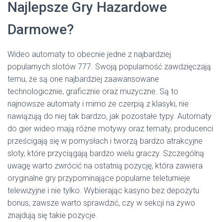
Najlepsze Gry Hazardowe
Darmowe?
Wideo automaty to obecnie jedne z najbardziej
popularnych slotów 777. Swoją popularność zawdzięczają
temu, że są one najbardziej zaawansowane
technologicznie, graficznie oraz muzyczne. Są to
najnowsze automaty i mimo że czerpią z klasyki, nie
nawiązują do niej tak bardzo, jak pozostałe typy. Automaty
do gier wideo mają różne motywy oraz tematy, producenci
prześcigają się w pomysłach i tworzą bardzo atrakcyjne
sloty, które przyciągają bardzo wielu graczy. Szczególną
uwagę warto zwrócić na ostatnią pozycję, która zawiera
oryginalne gry przypominające popularne teleturnieje
telewizyjne i nie tylko. Wybierając kasyno bez depozytu
bonus, zawsze warto sprawdzić, czy w sekcji na żywo
znajdują się takie pozycje.