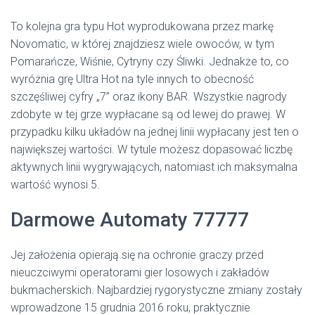
To kolejna gra typu Hot wyprodukowana przez markę
Novomatic, w której znajdziesz wiele owoców, w tym
Pomarańcze, Wiśnie, Cytryny czy Śliwki. Jednakże to, co
wyróżnia grę Ultra Hot na tyle innych to obecność
szczęśliwej cyfry „7” oraz ikony BAR. Wszystkie nagrody
zdobyte w tej grze wypłacane są od lewej do prawej. W
przypadku kilku układów na jednej linii wypłacany jest ten o
największej wartości. W tytule możesz dopasować liczbę
aktywnych linii wygrywających, natomiast ich maksymalna
wartość wynosi 5.
Darmowe Automaty 77777
Jej założenia opierają się na ochronie graczy przed
nieuczciwymi operatorami gier losowych i zakładów
bukmacherskich. Najbardziej rygorystyczne zmiany zostały
wprowadzone 15 grudnia 2016 roku, praktycznie