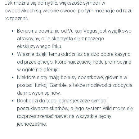
Jak można się domyślić, większość symboli w
owocówkach są właśnie owoce, po tym można je od razu
rozpoznać.
Bonus na powitanie od Vulkan Vegas jest wyjątkowo
atrakcyjny, o ile skorzysta się z naszego
ekskluzywnego linku.
Właśnie dzięki temu odróżnisz bardzo dobre kasyno
od przeciętnego, które najczęściej kodu promocyjne
w ogóle nie oferuje.
Niektóre sloty mają bonusy dodatkowe, głównie w
postaci funkcji Gamble, a także możliwości zdobycia
darmowych spinów.
Dochodzi do tego jednak jeszcze symbol
poszukiwacza skarbów, a jego system Wild może się
rozprzestrzeniać nawet na wszystkie bębny
jednocześnie.