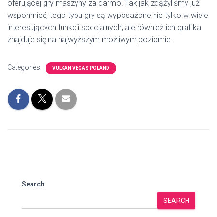
oferującej gry maszyny za darmo. Tak jak zdążyliśmy już
wspomnieć, tego typu gry są wyposażone nie tylko w wiele
interesujących funkcji specjalnych, ale również ich grafika
znajduje się na najwyższym możliwym poziomie.
Categories:
VULKAN VEGAS POLAND
Search
SEARCH