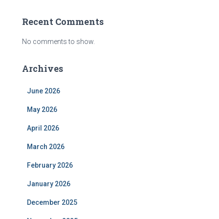
Recent Comments
No comments to show.
Archives
June 2026
May 2026
April 2026
March 2026
February 2026
January 2026
December 2025