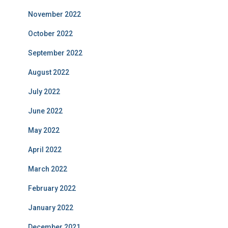
November 2022
October 2022
September 2022
August 2022
July 2022
June 2022
May 2022
April 2022
March 2022
February 2022
January 2022
December 2021