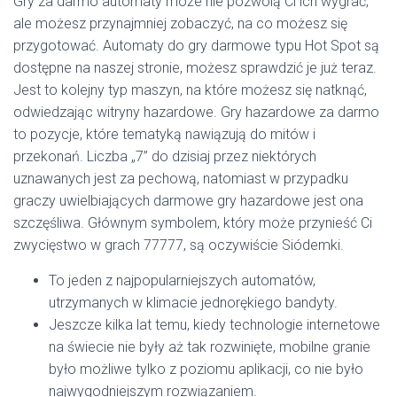
Gry za darmo automaty może nie pozwolą Ci ich wygrać,
ale możesz przynajmniej zobaczyć, na co możesz się
przygotować. Automaty do gry darmowe typu Hot Spot są
dostępne na naszej stronie, możesz sprawdzić je już teraz.
Jest to kolejny typ maszyn, na które możesz się natknąć,
odwiedzając witryny hazardowe. Gry hazardowe za darmo
to pozycje, które tematyką nawiązują do mitów i
przekonań. Liczba „7” do dzisiaj przez niektórych
uznawanych jest za pechową, natomiast w przypadku
graczy uwielbiających darmowe gry hazardowe jest ona
szczęśliwa. Głównym symbolem, który może przynieść Ci
zwycięstwo w grach 77777, są oczywiście Siódemki.
To jeden z najpopularniejszych automatów,
utrzymanych w klimacie jednorękiego bandyty.
Jeszcze kilka lat temu, kiedy technologie internetowe
na świecie nie były aż tak rozwinięte, mobilne granie
było możliwe tylko z poziomu aplikacji, co nie było
najwygodniejszym rozwiązaniem.