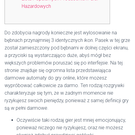
Hazardowych
Do zdobycia nagrody konieczne jest wylosowanie na
bębnach przynajmniej 3 identycznych ikon. Pasek w tej grze
został zamieszczony pod bębnami w dolnej części ekranu,
a przyciski są wystarczająco duże, abyś mógł bez
większych problemów poruszać się po interfejsie. Na tej
stronie znajduje się ogromna lista przedstawiająca
darmowe automaty do gry online, które możesz
wypróbować całkowicie za darmo. Ten rodzaj rozgrywki
charakteryzuje się tym, że w żadnym momencie nie
ryzykujesz swoich pieniędzy, ponieważ z samej definicji gry
są w pełni darmowe.
Oczywiście taki rodzaj gier jest mniej emocjonujący,
ponieważ niczego nie ryzykujesz, oraz nie możesz