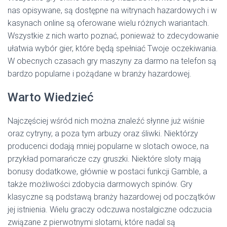
nas opisywane, są dostępne na witrynach hazardowych i w
kasynach online są oferowane wielu różnych wariantach.
Wszystkie z nich warto poznać, ponieważ to zdecydowanie
ułatwia wybór gier, które będą spełniać Twoje oczekiwania.
W obecnych czasach gry maszyny za darmo na telefon są
bardzo popularne i pożądane w branży hazardowej.
Warto Wiedzieć
Najczęściej wśród nich można znaleźć słynne już wiśnie
oraz cytryny, a poza tym arbuzy oraz śliwki. Niektórzy
producenci dodają mniej popularne w slotach owoce, na
przykład pomarańcze czy gruszki. Niektóre sloty mają
bonusy dodatkowe, głównie w postaci funkcji Gamble, a
także możliwości zdobycia darmowych spinów. Gry
klasyczne są podstawą branży hazardowej od początków
jej istnienia. Wielu graczy odczuwa nostalgiczne odczucia
związane z pierwotnymi slotami, które nadal są