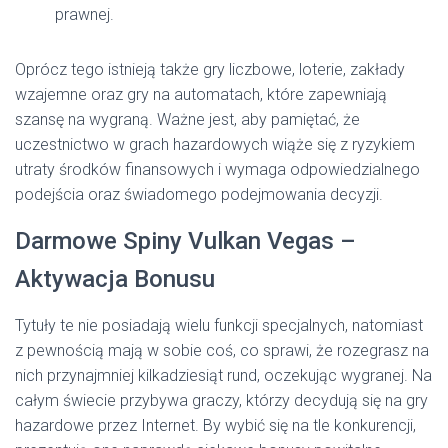
prawnej.
Oprócz tego istnieją także gry liczbowe, loterie, zakłady
wzajemne oraz gry na automatach, które zapewniają
szansę na wygraną. Ważne jest, aby pamiętać, że
uczestnictwo w grach hazardowych wiąże się z ryzykiem
utraty środków finansowych i wymaga odpowiedzialnego
podejścia oraz świadomego podejmowania decyzji.
Darmowe Spiny Vulkan Vegas –
Aktywacja Bonusu
Tytuły te nie posiadają wielu funkcji specjalnych, natomiast
z pewnością mają w sobie coś, co sprawi, że rozegrasz na
nich przynajmniej kilkadziesiąt rund, oczekując wygranej. Na
całym świecie przybywa graczy, którzy decydują się na gry
hazardowe przez Internet. By wybić się na tle konkurencji,