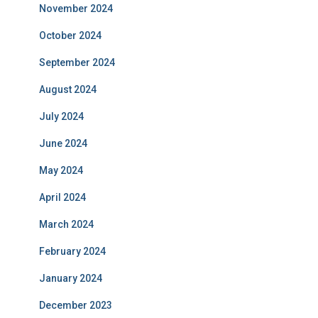
November 2024
October 2024
September 2024
August 2024
July 2024
June 2024
May 2024
April 2024
March 2024
February 2024
January 2024
December 2023