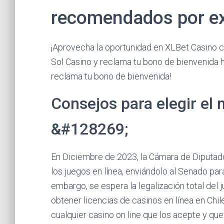
recomendados por e
¡Aprovecha la oportunidad en XLBet Casino c
Sol Casino y reclama tu bono de bienvenida h
reclama tu bono de bienvenida!
Consejos para elegir el 
&#128269;
En Diciembre de 2023, la Cámara de Diputado
los juegos en línea, enviándolo al Senado par
embargo, se espera la legalización total del
obtener licencias de casinos en línea en Chil
cualquier casino on line que los acepte y que 