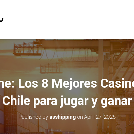
ne: Los 8 Mejores Casin
Chile para jugar y ganar
Published by
asshipping
on
April 27, 2026