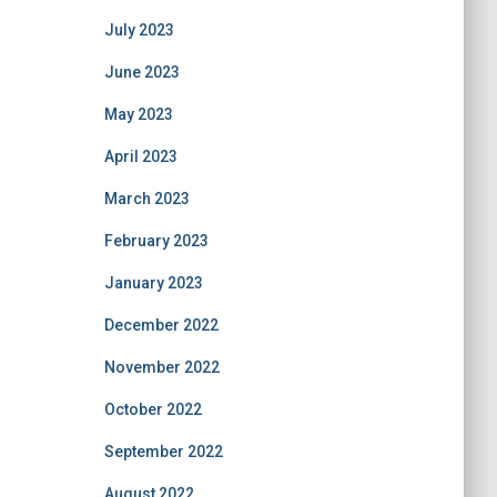
July 2023
June 2023
May 2023
April 2023
March 2023
February 2023
January 2023
December 2022
November 2022
October 2022
September 2022
August 2022