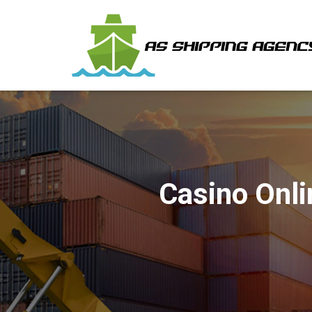
Casino Onli