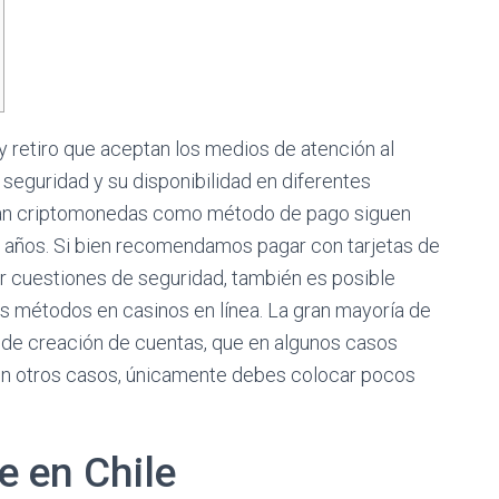
y retiro que aceptan los medios de atención al
 seguridad y su disponibilidad en diferentes
ptan criptomonedas como método de pago siguen
s años. Si bien recomendamos pagar con tarjetas de
r cuestiones de seguridad, también es posible
ros métodos en casinos en línea. La gran mayoría de
a de creación de cuentas, que en algunos casos
 en otros casos, únicamente debes colocar pocos
e en Chile