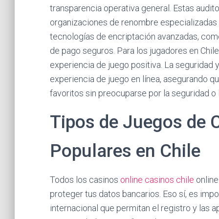
transparencia operativa general. Estas audit
organizaciones de renombre especializadas e
tecnologías de encriptación avanzadas, como
de pago seguros. Para los jugadores en Chil
experiencia de juego positiva. La seguridad y
experiencia de juego en línea, asegurando qu
favoritos sin preocuparse por la seguridad o 
Tipos de Juegos de 
Populares en Chile
Todos los casinos
online casinos chile
online
proteger tus datos bancarios. Eso sí, es impo
internacional que permitan el registro y las