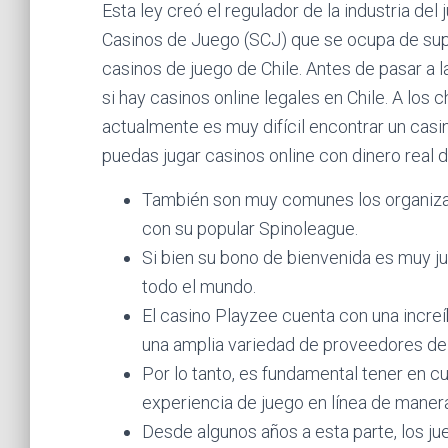
Esta ley creó el regulador de la industria del
Casinos de Juego (SCJ) que se ocupa de super
casinos de juego de Chile. Antes de pasar a 
si hay casinos online legales en Chile. A los c
actualmente es muy difícil encontrar un casi
puedas jugar casinos online con dinero real 
También son muy comunes los organiza
con su popular Spinoleague.
Si bien su bono de bienvenida es muy ju
todo el mundo.
El casino Playzee cuenta con una incre
una amplia variedad de proveedores de
Por lo tanto, es fundamental tener en c
experiencia de juego en línea de maner
Desde algunos años a esta parte, los ju