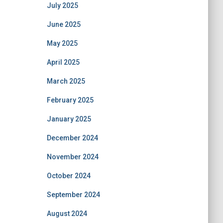
July 2025
June 2025
May 2025
April 2025
March 2025
February 2025
January 2025
December 2024
November 2024
October 2024
September 2024
August 2024