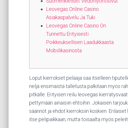
Suomenkieliset Vedonlyöntisivut
Leovegas Online Casino
Asiakaspalvelu Ja Tuki
Leovegas Online Casino On
Tunnettu Erityisesti
Poikkeuksellisen Laadukkaasta
Mobiilikasinosta
Loput kierrokset pelaaja saa itselleen tipute
neljä ensimäistä talletusta palkitaan myös rahal
pitkälle. Erityisen reilu leovegas kierrätysva
pettymään ainaisiin ehtoihin. Jokaisen tarjou
säännöt ja ehdot kierroksiin koskien. Erilaiset
itse pelipaikkaan, mutta toisaalta myös peleih