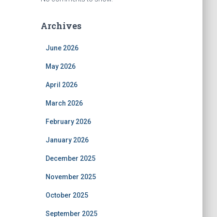
Archives
June 2026
May 2026
April 2026
March 2026
February 2026
January 2026
December 2025
November 2025
October 2025
September 2025