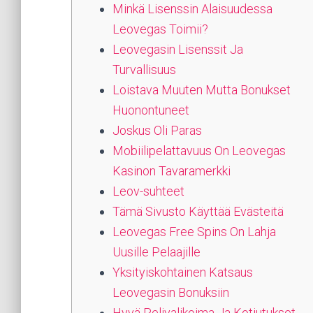
Minkä Lisenssin Alaisuudessa
Leovegas Toimii?
Leovegasin Lisenssit Ja
Turvallisuus
Loistava Muuten Mutta Bonukset
Huonontuneet
Joskus Oli Paras
Mobiilipelattavuus On Leovegas
Kasinon Tavaramerkki
Leov-suhteet
Tämä Sivusto Käyttää Evästeitä
Leovegas Free Spins On Lahja
Uusille Pelaajille
Yksityiskohtainen Katsaus
Leovegasin Bonuksiin
Hyvä Pelivalikoima Ja Kotiutukset