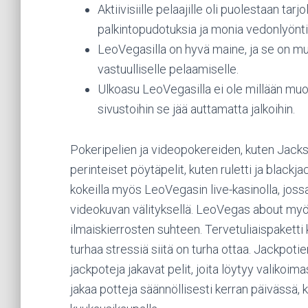
Aktiivisiille pelaajille oli puolestaan tar
palkintopudotuksia ja monia vedonlyönti
LeoVegasilla on hyvä maine, ja se on 
vastuulliselle pelaamiselle.
Ulkoasu LeoVegasilla ei ole millään muot
sivustoihin se jää auttamatta jalkoihin.
Pokeripelien ja videopokereiden, kuten Jacks 
perinteiset pöytäpelit, kuten ruletti ja black
kokeilla myös LeoVegasin live-kasinolla, jos
videokuvan välityksellä. LeoVegas about myös
ilmaiskierrosten suhteen. Tervetuliaispakett
turhaa stressiä siitä on turha ottaa. Jackpot
jackpoteja jakavat pelit, joita löytyy valikoi
jakaa potteja säännöllisesti kerran päivässä, 