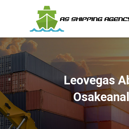
Leovegas Ab
Osakeanaly