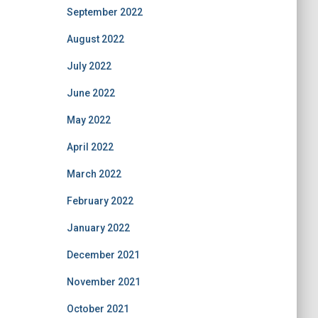
September 2022
August 2022
July 2022
June 2022
May 2022
April 2022
March 2022
February 2022
January 2022
December 2021
November 2021
October 2021