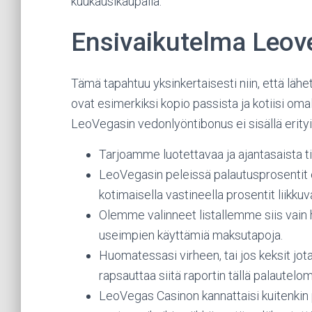
kuukausikaupalla.
Ensivaikutelma Leov
Tämä tapahtuu yksinkertaisesti niin, että lähe
ovat esimerkiksi kopio passista ja kotiisi om
LeoVegasin vedonlyöntibonus ei sisällä erity
Tarjoamme luotettavaa ja ajantasaista ti
LeoVegasin peleissä palautusprosentit 
kotimaisella vastineella prosentit liikk
Olemme valinneet listallemme siis vain hu
useimpien käyttämiä maksutapoja.
Huomatessasi virheen, tai jos keksit jota
rapsauttaa siitä raportin tällä palautelo
LeoVegas Casinon kannattaisi kuitenkin