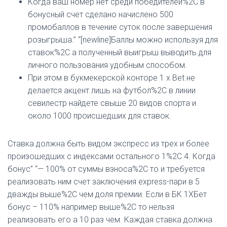
Когда ваш номер нет среди победителей%2C в
бонусный счет сделано начислено 500
промобаллов в течение суток после завершения
розыгрыша.” “[newline]Баллы можно используя для
ставок%2C а полученный выигрыш выводить для
личного пользования удобным способом.
При этом в букмекерской конторе 1 x Bet не
делается акцент лишь на футбол%2C в линии
севилестр найдете свыше 20 видов спорта и
около 1000 происшедших для ставок.
Ставка должна быть видом экспресс из трех и более
произошедших с индексами остального 1%2C 4. Когда
бонус” “— 100% от суммы взноса%2C то и требуется
реализовать ним счет заключения express-пари в 5
дважды выше%2C чем доля премии. Если в БК 1ХБет
бонус – 110% например выше%2C то нельзя
реализовать его а 10 раз чем. Каждая ставка должна