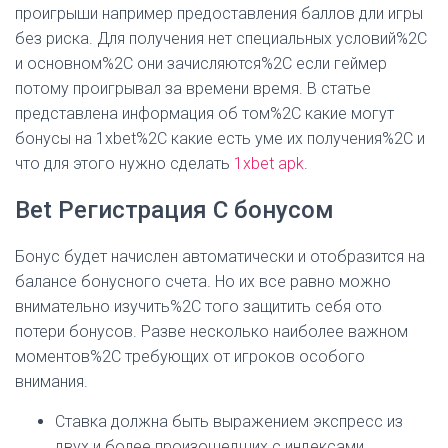
проигрыши например предоставления баллов дли игры
без риска. Для получения нет специальных условий%2C
и основном%2C они зачисляются%2C если геймер
потому проигрывал за времени время. В статье
представлена информация об том%2C какие могут
бонусы на 1xbet%2C какие есть уме их получения%2C и
что для этого нужно сделать
1xbet apk
.
Bet Регистрация С бонусом
Бонус будет начислен автоматически и отобразится на
балансе бонусного счета. Но их все равно можно
внимательно изучить%2C того защитить себя ото
потери бонусов. Разве несколько наиболее важном
моментов%2C требующих от игроков особого
внимания.
Ставка должна быть выражением экспресс из
двух и более произошедших с индексами