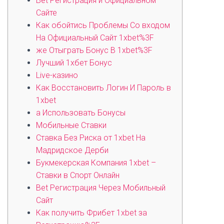
Bet Регистрация и Официальном
Сайте
Как обойтись Проблемы Со входом
На Официальный Сайт 1xbet%3F
же Отыграть Бонус В 1xbet%3F
Лучший 1хбет Бонус
Live-казино
Как Восстановить Логин И Пароль в
1xbet
а Использовать Бонусы
Мобильные Ставки
Ставка Без Риска от 1xbet На
Мадридское Дерби
Букмекерская Компания 1xbet –
Ставки в Спорт Онлайн
Bet Регистрация Через Мобильный
Сайт
Как получить Фрибет 1xbet за