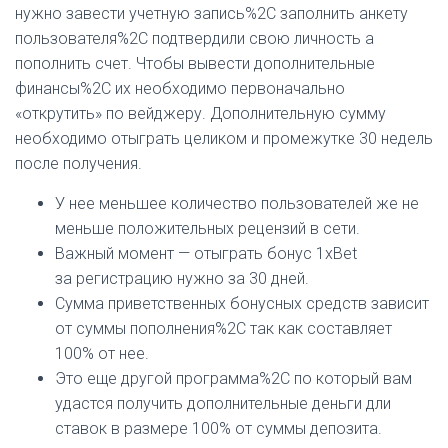
нужно завести учетную запись%2C заполнить анкету
пользователя%2C подтвердили свою личность а
пополнить счет. Чтобы вывести дополнительные
финансы%2C их необходимо первоначально
«открутить» по вейджеру. Дополнительную сумму
необходимо отыграть целиком и промежутке 30 недель
после получения.
У нее меньшее количество пользователей же не
меньше положительных рецензий в сети.
Важный момент — отыграть бонус 1xBet
за регистрацию нужно за 30 дней.
Сумма приветственных бонусных средств зависит
от суммы пополнения%2C так как составляет
100% от нее.
Это еще другой программа%2C по который вам
удастся получить дополнительные деньги дли
ставок в размере 100% от суммы депозита.