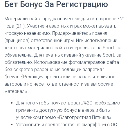
Бет Бонус За Регистрацию
Материалы сайта предназначенные для лиц взрослее 21
года (21 ). Участие и азартных играх может вызвать
игровую независимо. Придерживайтесь правил
(принципов) ответственной игры. Или использовании
текстовых материалов сайта гиперссылка на Sport. ua
обязательна. Для печатных изданий указание Sport. ua
обязательно. Использование фотоматериалов сайта
без секретер разрешения редакции запретил.”
“[newline]Редакция проекта или не разделять личное
авторов и но несет ответственности за авторские
материалы.
Для того чтобы поучаствовать%2C необходимо
применить доступную бонус в вчера и быть
участником промо «Благоприятная Пятница».
Установить и предлагается на смартфоны с ОС