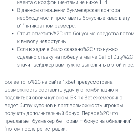
ивента с коэффициентами не ниже 1. 4.
В данном отношении букмекерская контора
необходимости проставить бонусные кварплату
в” “пятикратном размере.
Стоит отметить%2C что бонусные средства потом
к выводу недоступны.
Если в задаче было сказано%2C что нужно
сделано ставку на победу в матче Call of Duty%2C
значит вейджер вам нужно выполнить в этой игре.
Более того%2C на сайте 1xBet предусмотрена
возможность составить удачную комбинацию и
поделиться своим купоном. БК 1x Bet ежемесячно
ведет битву купонов и дает возможность игрокам
получить дополнительный бонус. Первое%2C что
предлагает букмекер бетторам – бонус на обналичил”
“потом после регистрации.