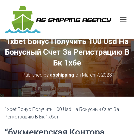
T
O
G
1xbet Бонус Получить 100 Usd На
G
L
Бонусный Счет За Регистрацию В
E
N
Бк 1хбе
A
V
Published by
asshipping
on
March 7, 2023
I
G
A
T
I
O
1xbet Бонус Получить 100 Usd На Бонусный Счет За
N
Регистрацию В Бк 1хбет
“букмекерская Контора