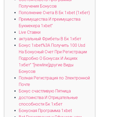
Получения Бонусов
Пополнение Счета В Бк 1xbet (1хбет)
Преимущества И преимущества
Букмекера 1xbet”
Live Ставки
актуальный Фрибеты В Бк 1хбет
Бонус 1xbet%3A Получить 100 Usd
На Бонусный Счет При Регистрации
Подробно О Бонусах И Акциях
1хбет” “[newline]другие Виды
Бонусов
Полная Регистрация по Электронной
Почте
Бонус счастливую Пятница
достоинства И Отрицательные
способности Бк 1хбет
Бонусная Программа 1xbet