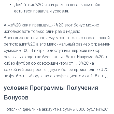
Для” “таких%2C кто играет на легальном сайте
есть твои правила и условия.
А же%2C как и предыдущий%2C этот бонус можно
использовать только один раз а неделю.
Воспользоваться прочему можно только после полной
регистрации%2C а его максимальный размер ограничен
суммой €100. В витрине доступный широкий выбор
различных кодов на бесплатные беты. Например%2C в
кибер футбол со коэффициентом от 1. 8%2C на
хоккейный экспресс из двух и более происшедших%2C
на футбольный ординар с коэффициентом от 1. 8 а т. д.
условия Программы Получения
Бонусов
Пополнил деньги на аккаунт на суммы 6000 рублей%2C