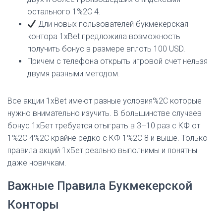
остального 1%2C 4.
Дли новых пользователей букмекерская
контора 1xBet предложила возможность
получить бонус в размере вплоть 100 USD.
Причем с телефона открыть игровой счет нельзя
двумя разными методом.
Все акции 1xBet имеют разные условия%2C которые
нужно внимательно изучить. В большинстве случаев
бонус 1хБет требуется отыграть в 3–10 раз с КФ от
1%2C 4%2C крайне редко с КФ 1%2C 8 и выше. Только
правила акций 1хБет реально выполнимы и понятны
даже новичкам.
Важные Правила Букмекерской
Конторы