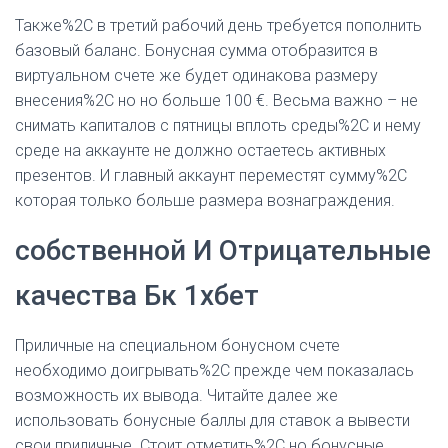
Также%2C в третий рабочий день требуется пополнить
базовый баланс. Бонусная сумма отобразится в
виртуальном счете же будет одинакова размеру
внесения%2C но но больше 100 €. Весьма важно – не
снимать капиталов с пятницы вплоть среды%2C и нему
среде на аккаунте не должно остаетесь активных
презентов. И главный аккаунт переместят сумму%2C
которая только больше размера вознаграждения.
собственной И Отрицательные
качества Бк 1хбет
Приличные на специальном бонусном счете
необходимо доигрывать%2C прежде чем показалась
возможность их вывода. Читайте далее же
использовать бонусные баллы для ставок а вывести
свои приличные. Стоит отметить%2C но бонусные