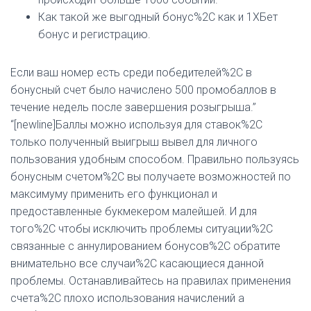
Как такой же выгодный бонус%2C как и 1ХБет
бонус и регистрацию.
Если ваш номер есть среди победителей%2C в
бонусный счет было начислено 500 промобаллов в
течение недель после завершения розыгрыша.”
“[newline]Баллы можно используя для ставок%2C
только полученный выигрыш вывел для личного
пользования удобным способом. Правильно пользуясь
бонусным счетом%2C вы получаете возможностей по
максимуму применить его функционал и
предоставленные букмекером малейшей. И для
того%2C чтобы исключить проблемы ситуации%2C
связанные с аннулированием бонусов%2C обратите
внимательно все случаи%2C касающиеся данной
проблемы. Останавливайтесь на правилах применения
счета%2C плохо использования начислений а