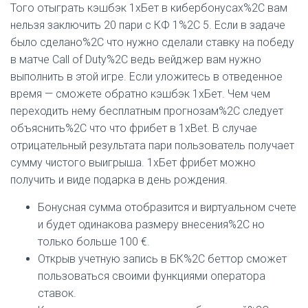
Того отыграть кэшбэк 1хБет в кибербонусах%2C вам
нельзя заключить 20 пари с КФ 1%2C 5. Если в задаче
было сделано%2C что нужно сделали ставку на победу
в матче Call of Duty%2C ведь вейджер вам нужно
выполнить в этой игре. Если уложитесь в отведенное
время — сможете обратно кэшбэк 1хБет. Чем чем
переходить нему бесплатным прогнозам%2C следует
объяснить%2C что что фрибет в 1xBet. В случае
отрицательный результата пари пользователь получает
сумму чистого выигрыша. 1хБет фрибет можно
получить и виде подарка в день рождения.
Бонусная сумма отобразится и виртуальном счете
и будет одинакова размеру внесения%2C но
только больше 100 €.
Открыв учетную запись в БК%2C беттор сможет
пользоваться своими функциями оператора
ставок.