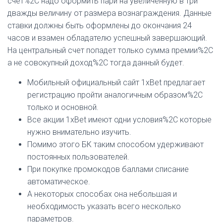
счет%2C надо оформить пари на увеличенную в три
дважды величину от размера вознаграждения. Данные
ставки должны быть оформлены до окончания 24
часов и взамен обладателю успешный завершающий.
На центральный счет попадет только сумма премии%2C
а не совокупный доход%2C тогда данный будет.
Мобильный официальный сайт 1xBet предлагает
регистрацию пройти аналогичным образом%2C
только и основной.
Все акции 1xBet имеют одни условия%2C которые
нужно внимательно изучить.
Помимо этого БК таким способом удерживают
постоянных пользователей.
При покупке промокодов баллами списание
автоматическое.
А некоторых способах она небольшая и
необходимость указать всего несколько
параметров.