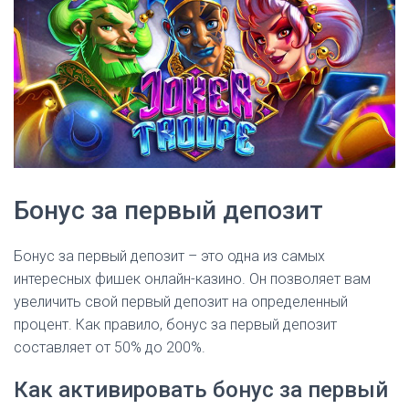
Бонус за первый депозит
Бонус за первый депозит – это одна из самых
интересных фишек онлайн-казино. Он позволяет вам
увеличить свой первый депозит на определенный
процент. Как правило, бонус за первый депозит
составляет от 50% до 200%.
Как активировать бонус за первый