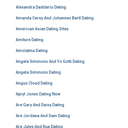
Alexandra Daddario Dating
Amanda Cerny And Johannes Bartl Dating
American Asian Dating Sites
Amiture Dating
Amolatina Dating
Angela Simmons And Yo Gotti Dating
Angela Simmons Dating
Angus Cloud Dating
Apryl Jones Dating Now
Are Gary And Daisy Dating
Are Jordana And Sam Dating
Are Jules And Rue Dating