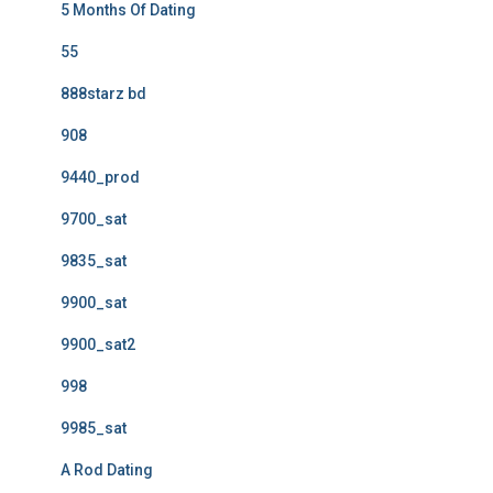
5 Months Of Dating
55
888starz bd
908
9440_prod
9700_sat
9835_sat
9900_sat
9900_sat2
998
9985_sat
A Rod Dating