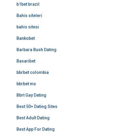
b1bet brazil
Bahis siteleri
bahis sitesi
Bankobet
Barbara Bush Dating
Basaribet
bbrbet colombia
bbrbet mx
Bbrt Gay Dating
Best 50+ Dating Sites
Best Adult Dating
Best App For Dating