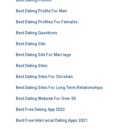
Best Dating Profile For Men
Best Dating Profiles For Females
Best Dating Questions
Best Dating Site
Best Dating Site For Marriage
Best Dating Sites
Best Dating Sites For Christian
Best Dating Sites For Long Term Relationships
Best Dating Website For Over 50
Best Free Dating App 2022
Best Free Interracial Dating Apps 2021