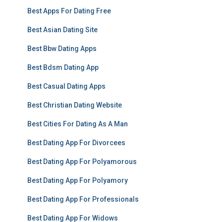
Best Apps For Dating Free
Best Asian Dating Site
Best Bbw Dating Apps
Best Bdsm Dating App
Best Casual Dating Apps
Best Christian Dating Website
Best Cities For Dating As A Man
Best Dating App For Divorcees
Best Dating App For Polyamorous
Best Dating App For Polyamory
Best Dating App For Professionals
Best Dating App For Widows