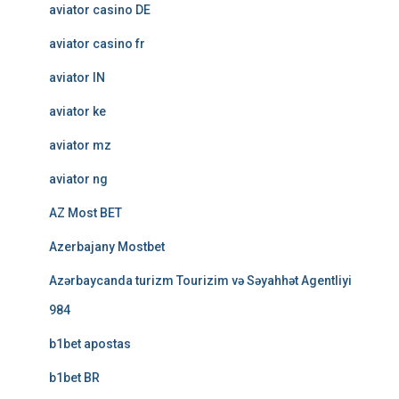
aviator casino DE
aviator casino fr
aviator IN
aviator ke
aviator mz
aviator ng
AZ Most BET
Azerbajany Mostbet
Azərbaycanda turizm Tourizim və Səyahhət Agentliyi
984
b1bet apostas
b1bet BR