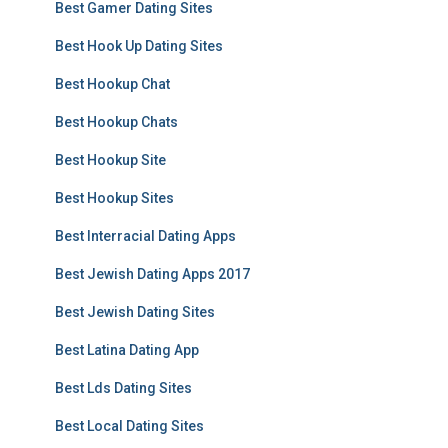
Best Gamer Dating Sites
Best Hook Up Dating Sites
Best Hookup Chat
Best Hookup Chats
Best Hookup Site
Best Hookup Sites
Best Interracial Dating Apps
Best Jewish Dating Apps 2017
Best Jewish Dating Sites
Best Latina Dating App
Best Lds Dating Sites
Best Local Dating Sites