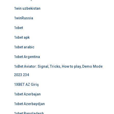
1win uzbekistan
1winRussia
1xbet
1xbet apk
1xbet arabic
1xbet Argentina
1xBet Aviator: Signal, Tricks, How to play, Demo Mode
2023 234
1XBET AZ Giriş
1xbet Azerbajan
1xbet Azerbaydjan
1xbet Bangladesh