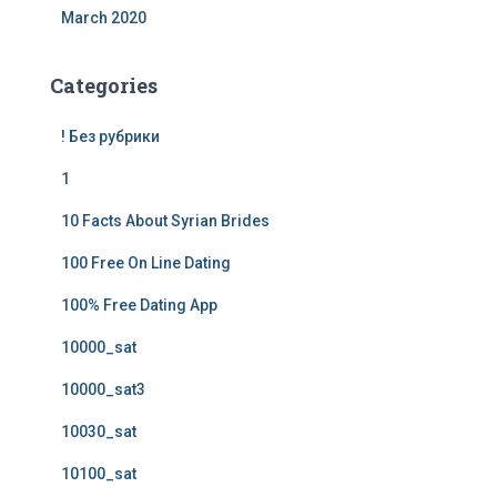
March 2020
Categories
! Без рубрики
1
10 Facts About Syrian Brides
100 Free On Line Dating
100% Free Dating App
10000_sat
10000_sat3
10030_sat
10100_sat