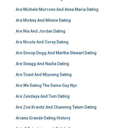
Are Michele Morrone And Anna Maria Dating
Are Mickey And Minnie Dating
Are Nia And Jordan Dating
Are Nicole And Corey Dating
Are Snoop Dogg And Martha Stewart Dating
Are Swagg And Nadia Dating
Are Toast And Miyoung Dating
Are We Dating The Same Guy Nyc
Are Zendaya And Tom Dating
Are Zoe Kravitz And Channing Tatum Dating
Ariana Grande Dating History