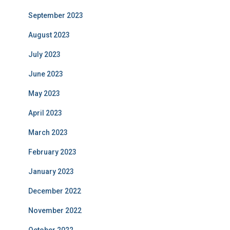
September 2023
August 2023
July 2023
June 2023
May 2023
April 2023
March 2023
February 2023
January 2023
December 2022
November 2022
October 2022