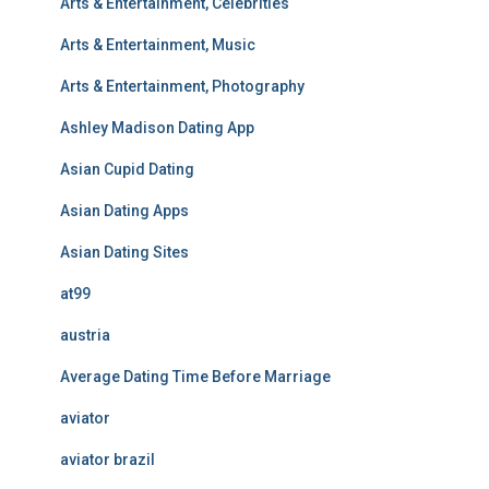
Arts & Entertainment, Celebrities
Arts & Entertainment, Music
Arts & Entertainment, Photography
Ashley Madison Dating App
Asian Cupid Dating
Asian Dating Apps
Asian Dating Sites
at99
austria
Average Dating Time Before Marriage
aviator
aviator brazil