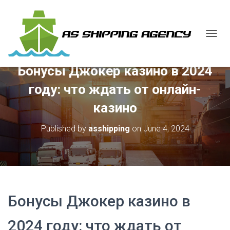
T
O
G
Бонусы Джокер казино в 2024
G
L
году: что ждать от онлайн-
E
N
казино
A
V
Published by
asshipping
on
June 4, 2024
I
G
A
T
I
O
N
Бонусы Джокер казино в
2024 году: что ждать от