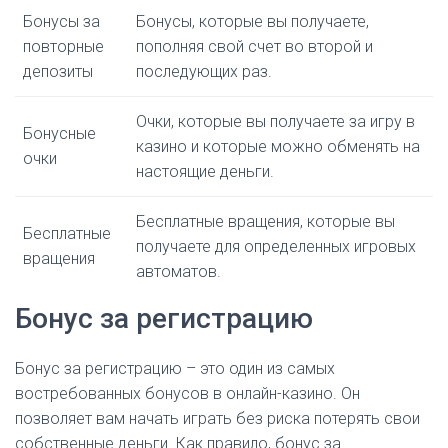
Бонусы за
Бонусы, которые вы получаете,
повторные
пополняя свой счет во второй и
депозиты
последующих раз.
Очки, которые вы получаете за игру в
Бонусные
казино и которые можно обменять на
очки
настоящие деньги.
Бесплатные вращения, которые вы
Бесплатные
получаете для определенных игровых
вращения
автоматов.
Бонус за регистрацию
Бонус за регистрацию – это один из самых
востребованных бонусов в онлайн-казино. Он
позволяет вам начать играть без риска потерять свои
собственные деньги. Как правило, бонус за