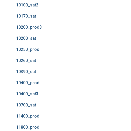
10100_sat2
10170_sat
10200_prod3
10200_sat
10250_prod
10260_sat
10390_sat
10400_prod
10400_sat3
10700_sat
11400_prod
11800_prod