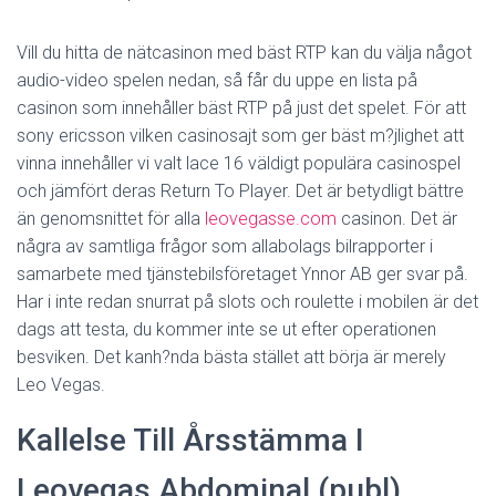
Vill du hitta de nätcasinon med bäst RTP kan du välja något
audio-video spelen nedan, så får du uppe en lista på
casinon som innehåller bäst RTP på just det spelet. För att
sony ericsson vilken casinosajt som ger bäst m?jlighet att
vinna innehåller vi valt lace 16 väldigt populära casinospel
och jämfört deras Return To Player. Det är betydligt bättre
än genomsnittet för alla
leovegasse.com
casinon. Det är
några av samtliga frågor som allabolags bilrapporter i
samarbete med tjänstebilsföretaget Ynnor AB ger svar på.
Har i inte redan snurrat på slots och roulette i mobilen är det
dags att testa, du kommer inte se ut efter operationen
besviken. Det kanh?nda bästa stället att börja är merely
Leo Vegas.
Kallelse Till Årsstämma I
Leovegas Abdominal (publ)