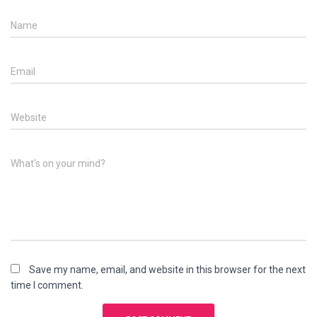
Name
Email
Website
What's on your mind?
Save my name, email, and website in this browser for the next
time I comment.