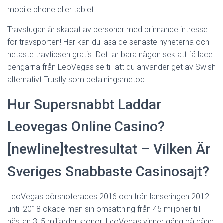
mobile phone eller tablet.
Travstugan är skapat av personer med brinnande intresse
för travsporten! Här kan du läsa de senaste nyheterna och
hetaste travtipsen gratis. Det tar bara någon sek att få lace
pengarna från LeoVegas se till att du använder get av Swish
alternativt Trustly som betalningsmetod.
Hur Supersnabbt Laddar
Leovegas Online Casino?
[newline]testresultat – Vilken Är
Sveriges Snabbaste Casinosajt?
LeoVegas börsnoterades 2016 och från lanseringen 2012
until 2018 ökade man sin omsättning från 45 miljoner till
nästan 3, 5 miljarder kronor. LeoVegas vinner gång på gång