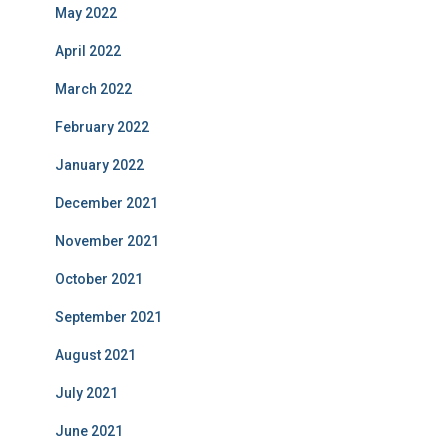
May 2022
April 2022
March 2022
February 2022
January 2022
December 2021
November 2021
October 2021
September 2021
August 2021
July 2021
June 2021