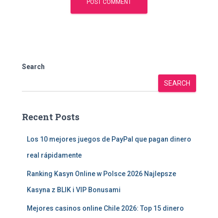
Search
SEARCH
Recent Posts
Los 10 mejores juegos de PayPal que pagan dinero
real rápidamente
Ranking Kasyn Online w Polsce 2026 Najlepsze
Kasyna z BLIK i VIP Bonusami
Mejores casinos online Chile 2026: Top 15 dinero