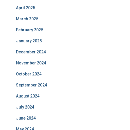
April 2025
March 2025
February 2025
January 2025
December 2024
November 2024
October 2024
September 2024
August 2024
July 2024
June 2024
May 2024