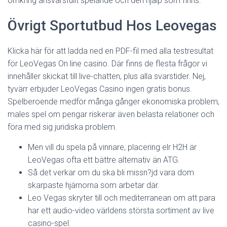
omkring ansvarsfullt spelande och den hjälp som finns.
Övrigt Sportutbud Hos Leovegas
Klicka här för att ladda ned en PDF-fil med alla testresultat
för LeoVegas On line casino. Där finns de flesta frågor vi
innehåller skickat till live-chatten, plus alla svarstider. Nej,
tyvärr erbjuder LeoVegas Casino ingen gratis bonus.
Spelberoende medför många gånger ekonomiska problem,
males spel om pengar riskerar även belasta relationer och
föra med sig juridiska problem.
Men vill du spela på vinnare, placering elr H2H är
LeoVegas ofta ett bättre alternativ än ATG.
Så det verkar om du ska bli missn?jd vara dom
skarpaste hjärnorna som arbetar där.
Leo Vegas skryter till och mediterranean om att para
har ett audio-video världens största sortiment av live
casino-spel.