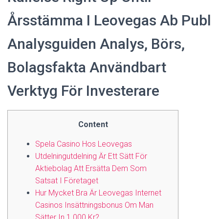
Årsstämma I Leovegas Ab Publ
Analysguiden Analys, Börs,
Bolagsfakta Användbart
Verktyg För Investerare
Content
Spela Casino Hos Leovegas
Utdelningutdelning Är Ett Sätt För
Aktiebolag Att Ersätta Dem Som
Satsat I Företaget
Hur Mycket Bra Är Leovegas Internet
Casinos Insättningsbonus Om Man
Sätter In 1 000 Kr?