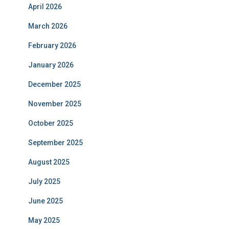
April 2026
March 2026
February 2026
January 2026
December 2025
November 2025
October 2025
September 2025
August 2025
July 2025
June 2025
May 2025