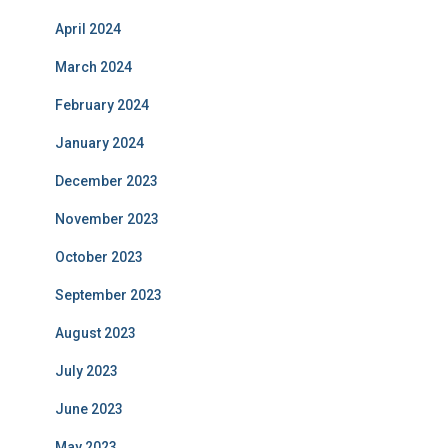
April 2024
March 2024
February 2024
January 2024
December 2023
November 2023
October 2023
September 2023
August 2023
July 2023
June 2023
May 2023