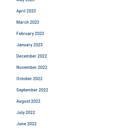
April 2023
March 2023
February 2023
January 2023
December 2022
November 2022
October 2022
September 2022
August 2022
July 2022
June 2022