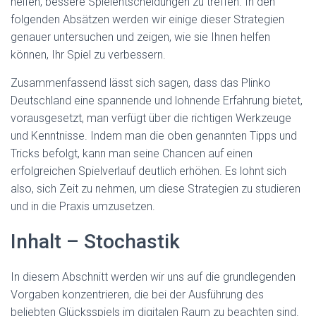
helfen, bessere Spielentscheidungen zu treffen. In den
folgenden Absätzen werden wir einige dieser Strategien
genauer untersuchen und zeigen, wie sie Ihnen helfen
können, Ihr Spiel zu verbessern.
Zusammenfassend lässt sich sagen, dass das Plinko
Deutschland eine spannende und lohnende Erfahrung bietet,
vorausgesetzt, man verfügt über die richtigen Werkzeuge
und Kenntnisse. Indem man die oben genannten Tipps und
Tricks befolgt, kann man seine Chancen auf einen
erfolgreichen Spielverlauf deutlich erhöhen. Es lohnt sich
also, sich Zeit zu nehmen, um diese Strategien zu studieren
und in die Praxis umzusetzen.
Inhalt – Stochastik
In diesem Abschnitt werden wir uns auf die grundlegenden
Vorgaben konzentrieren, die bei der Ausführung des
beliebten Glücksspiels im digitalen Raum zu beachten sind.