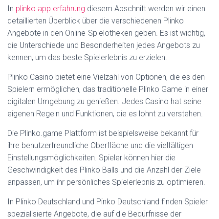
In
plinko app erfahrung
diesem Abschnitt werden wir einen
detaillierten Überblick über die verschiedenen Plinko
Angebote in den Online-Spielotheken geben. Es ist wichtig,
die Unterschiede und Besonderheiten jedes Angebots zu
kennen, um das beste Spielerlebnis zu erzielen.
Plinko Casino bietet eine Vielzahl von Optionen, die es den
Spielern ermöglichen, das traditionelle Plinko Game in einer
digitalen Umgebung zu genießen. Jedes Casino hat seine
eigenen Regeln und Funktionen, die es lohnt zu verstehen.
Die Plinko.game Plattform ist beispielsweise bekannt für
ihre benutzerfreundliche Oberfläche und die vielfältigen
Einstellungsmöglichkeiten. Spieler können hier die
Geschwindigkeit des Plinko Balls und die Anzahl der Ziele
anpassen, um ihr persönliches Spielerlebnis zu optimieren.
In Plinko Deutschland und Pinko Deutschland finden Spieler
spezialisierte Angebote, die auf die Bedürfnisse der