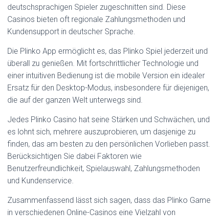
deutschsprachigen Spieler zugeschnitten sind. Diese
Casinos bieten oft regionale Zahlungsmethoden und
Kundensupport in deutscher Sprache.
Die Plinko App ermöglicht es, das Plinko Spiel jederzeit und
überall zu genießen. Mit fortschrittlicher Technologie und
einer intuitiven Bedienung ist die mobile Version ein idealer
Ersatz für den Desktop-Modus, insbesondere für diejenigen,
die auf der ganzen Welt unterwegs sind.
Jedes Plinko Casino hat seine Stärken und Schwächen, und
es lohnt sich, mehrere auszuprobieren, um dasjenige zu
finden, das am besten zu den persönlichen Vorlieben passt.
Berücksichtigen Sie dabei Faktoren wie
Benutzerfreundlichkeit, Spielauswahl, Zahlungsmethoden
und Kundenservice.
Zusammenfassend lässt sich sagen, dass das Plinko Game
in verschiedenen Online-Casinos eine Vielzahl von