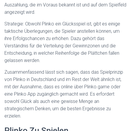
Auszahlung, die im Voraus bekannt ist und auf dem Spielfeld
angezeigt wird.
Strategie: Obwohl Plinko ein Glücksspiel ist, gibt es einige
taktische Überlegungen, die Spieler anstellen können, um
ihre Erfolgschancen zu erhöhen. Dazu gehört das
Verständnis für die Verteilung der Gewinnzonen und die
Entscheidung, in welcher Reihenfolge die Plättchen fallen
gelassen werden.
Zusammenfassend lässt sich sagen, dass das Spielprinzip
von Plinko in Deutschland und im Rest der Welt ähnlich ist,
mit der Ausnahme, dass es online über Plinko.game oder
eine Plinko App zugänglich gemacht wird. Es erfordert
sowohl Glück als auch eine gewisse Menge an
strategischem Denken, um die besten Ergebnisse zu
erzielen.
Plinko Zu Spielen