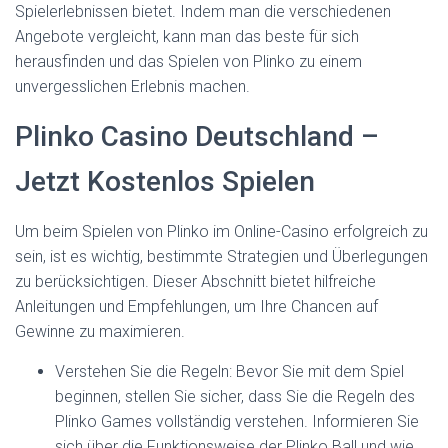
Spielerlebnissen bietet. Indem man die verschiedenen
Angebote vergleicht, kann man das beste für sich
herausfinden und das Spielen von Plinko zu einem
unvergesslichen Erlebnis machen.
Plinko Casino Deutschland –
Jetzt Kostenlos Spielen
Um beim Spielen von Plinko im Online-Casino erfolgreich zu
sein, ist es wichtig, bestimmte Strategien und Überlegungen
zu berücksichtigen. Dieser Abschnitt bietet hilfreiche
Anleitungen und Empfehlungen, um Ihre Chancen auf
Gewinne zu maximieren.
Verstehen Sie die Regeln: Bevor Sie mit dem Spiel
beginnen, stellen Sie sicher, dass Sie die Regeln des
Plinko Games vollständig verstehen. Informieren Sie
sich über die Funktionsweise der Plinko Ball und wie