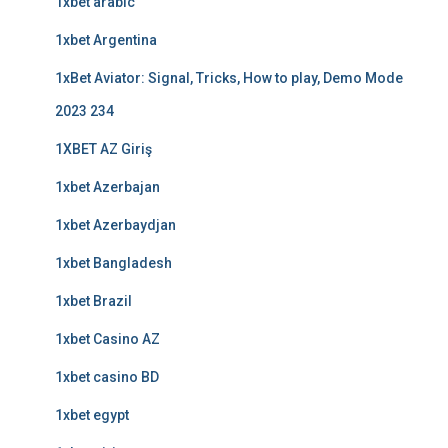
1xbet arabic
1xbet Argentina
1xBet Aviator: Signal, Tricks, How to play, Demo Mode
2023 234
1XBET AZ Giriş
1xbet Azerbajan
1xbet Azerbaydjan
1xbet Bangladesh
1xbet Brazil
1xbet Casino AZ
1xbet casino BD
1xbet egypt