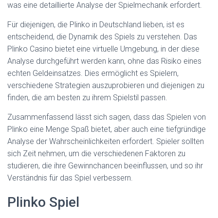
was eine detaillierte Analyse der Spielmechanik erfordert.
Für diejenigen, die Plinko in Deutschland lieben, ist es
entscheidend, die Dynamik des Spiels zu verstehen. Das
Plinko Casino bietet eine virtuelle Umgebung, in der diese
Analyse durchgeführt werden kann, ohne das Risiko eines
echten Geldeinsatzes. Dies ermöglicht es Spielern,
verschiedene Strategien auszuprobieren und diejenigen zu
finden, die am besten zu ihrem Spielstil passen.
Zusammenfassend lässt sich sagen, dass das Spielen von
Plinko eine Menge Spaß bietet, aber auch eine tiefgründige
Analyse der Wahrscheinlichkeiten erfordert. Spieler sollten
sich Zeit nehmen, um die verschiedenen Faktoren zu
studieren, die ihre Gewinnchancen beeinflussen, und so ihr
Verständnis für das Spiel verbessern.
Plinko Spiel