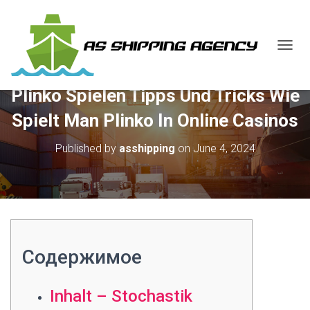
T
O
G
Plinko Spielen Tipps Und Tricks Wie
G
L
Spielt Man Plinko In Online Casinos
E
N
Published by
asshipping
on
June 4, 2024
A
V
I
G
A
T
I
O
Содержимое
N
Inhalt – Stochastik