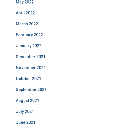
May 2022
April 2022
March 2022
February 2022
January 2022
December 2021
November 2021
October 2021
September 2021
August 2021
July 2021
June 2021