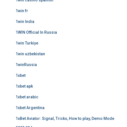
1win casino spanish
1win fr
1win India
1WIN Official In Russia
1win Turkiye
1win uzbekistan
1winRussia
1xbet
1xbet apk
1xbet arabic
1xbet Argentina
1xBet Aviator: Signal, Tricks, How to play, Demo Mode