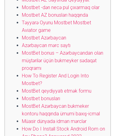
Mostbet -dən necə pul çıxarmaq olar
Mostbet AZ bonusları haqqında
Təyyarə Oyunu Mostbet Mostbet
Aviator game
Mostbet Azərbaycan
Azərbaycan mərc saytı
MostBet bonus – Azərbaycandan olan
müştərilər üçün bukmeyker sədaqət
proqramı
How To Register And Login Into
Mostbet?
MostBet qeydiyyatı etmək formu
Mostbet bonusları
MostBet Azərbaycan bukmeker
kontoru haqqında ümumi baxış-icmal
Müasir dünyada idman mərclər
How Do I Install Stock Android Rom on