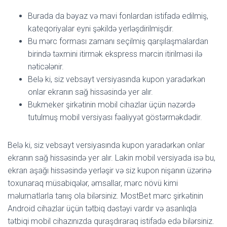
Burada da bəyaz və mavi fonlardan istifadə edilmiş,
kateqoriyalar eyni şəkildə yerləşdirilmişdir.
Bu mərc forması zamanı seçilmiş qarşılaşmalardan
birində təxmini itirmək ekspress mərcin itirilməsi ilə
nəticələnir.
Belə ki, siz vebsayt versiyasında kupon yaradərkən
onlar ekranın sağ hissəsində yer alır.
Bukmeker şirkətinin mobil cihazlar üçün nəzərdə
tutulmuş mobil versiyası fəaliyyət göstərməkdədir.
Belə ki, siz vebsayt versiyasında kupon yaradərkən onlar
ekranın sağ hissəsində yer alır. Lakin mobil versiyada isə bu,
ekran aşağı hissəsində yerləşir və siz kupon nişanın üzərinə
toxunaraq müsabiqələr, əmsallar, mərc növü kimi
məlumatlarla tanış ola bilərsiniz. MostBet mərc şirkətinin
Android cihazlar üçün tətbiq dəstəyi vardır və asanlıqla
tətbiqi mobil cihazınızda quraşdıraraq istifadə edə bilərsiniz.