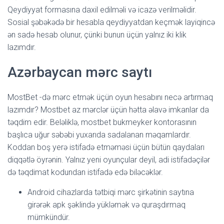
Qeydiyyat formasına daxil edilməli və icazə verilməlidir.
Sosial şəbəkədə bir hesabla qeydiyyatdan keçmək layiqincə
ən sadə hesab olunur, çünki bunun üçün yalnız iki klik
lazımdır.
Azərbaycan mərc saytı
MostBet -də mərc etmək üçün oyun hesabını necə artırmaq
lazımdır? Mostbet az mərclər üçün hətta əlavə imkanlar da
təqdim edir. Beləliklə, mostbet bukmeyker kontorasının
başlıca uğur səbəbi yuxarıda sadalanan məqamlardır.
Koddan boş yerə istifadə etməməsi üçün bütün qaydaları
diqqətlə öyrənin. Yalnız yeni oyunçular deyil, adi istifadəçilər
də təqdimat kodundan istifadə edə biləcəklər.
Android cihazlarda tətbiqi mərc şirkətinin saytına
girərək apk şəklində yükləmək və quraşdırmaq
mümkündür.