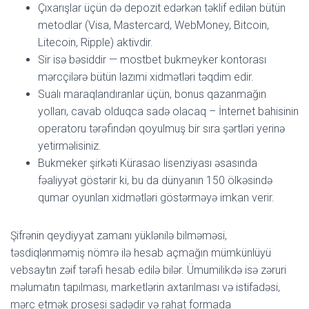
Çıxarışlar üçün də depozit edərkən təklif edilən bütün
metodlar (Visa, Mastercard, WebMoney, Bitcoin,
Litecoin, Ripple) aktivdir.
Sir isə bəsiddir — mostbet bukmeyker kontorası
mərcçilərə bütün lazımi xidmətləri təqdim edir.
Sualı maraqlandıranlar üçün, bonus qazanmağın
yolları, cavab olduqca sadə olacaq – İnternet bahisinin
operatoru tərəfindən qoyulmuş bir sıra şərtləri yerinə
yetirməlisiniz.
Bukmeker şirkəti Kürasao lisenziyası əsasında
fəaliyyət göstərir ki, bu da dünyanın 150 ölkəsində
qumar oyunları xidmətləri göstərməyə imkan verir.
Şifrənin qeydiyyat zamanı yüklənilə bilməməsi,
təsdiqlənməmiş nömrə ilə hesab açmağın mümkünlüyü
vebsaytın zəif tərəfi hesab edilə bilər. Ümumilikdə isə zəruri
məlumatın tapılması, marketlərin axtarılması və istifadəsi,
mərc etmək prosesi sadədir və rahat formada