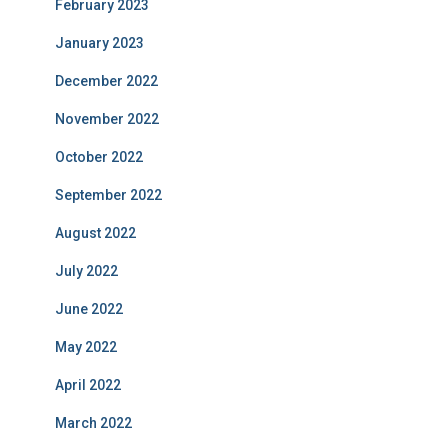
February 2023
January 2023
December 2022
November 2022
October 2022
September 2022
August 2022
July 2022
June 2022
May 2022
April 2022
March 2022