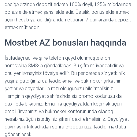
dəqiqə ərzində depozit edərsə 100% deyil, 125% miqdarında
bonus əldə etmək şansı əldə edir. Üstəlik, bonus əldə etmək
üçün hesab yaradıldığı andan etibarən 7 gün ərzində depozit
etmək mütləqdir.
Mostbet AZ bonusları haqqında
İstifadəçi adı və şifrə telefon qeyd olunmuştelefon
nömrəsinə SMS-lə göndəriləcək. Bu şifrə müvəqqətidir və
onu yeniləməyiniz tövsiyə edilir. Bu pəncərədə siz yetkinlik
yaşına çatdığınızı da təsdiqləməli və bukmeker şirkətinin
şərtlər və qaydaları ilə razı olduğunuzu bildirməlisiniz.
Həmçinin qeydiyyat səhifəsində siz promo kodunuzu da
daxil edə bilərsiniz. Email ilə qeydiyyatdan keçmək üçün
email ünvanınızı və bukmeker kontorununda olacaq
hesabınız üçün istədiyiniz şifrəni daxil etməlisiniz. Qeydiyyat
düyməsini kliklədikdən sonra e-poçtunuza təsdiq məktubu
göndəriləcək.