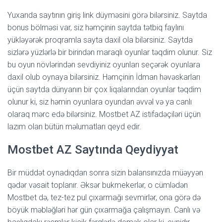
Yuxarıda saytının giriş link düyməsini görə bilərsiniz. Saytda
bonus bölməsi var, siz həmçinin saytda tətbiq faylını
yükləyərək proqramla sayta daxil ola bilərsiniz. Saytda
sizlərə yüzlərlə bir birindən maraqlı oyunlar təqdim olunur. Siz
bu oyun növlərindən sevdiyiniz oyunları seçərək oyunlara
daxil olub oynaya bilərsiniz. Həmçinin İdman həvəskarları
üçün saytda dünyanın bir çox liqalarından oyunlar təqdim
olunur ki, siz həmin oyunlara oyundan əvvəl və ya canlı
olaraq mərc edə bilərsiniz. Mostbet AZ istifadəçiləri üçün
lazım olan bütün məlumatları qeyd edir.
Mostbet AZ Saytında Qeydiyyat
Bir müddət oynadıqdan sonra sizin balansınızda müəyyən
qədər vəsait toplanır. Əksər bukmekerlər, o cümlədən
Mostbet də, tez-tez pul çıxarmağı sevmirlər, ona görə də
böyük məbləğləri hər gün çıxarmağa çalışmayın. Canlı və