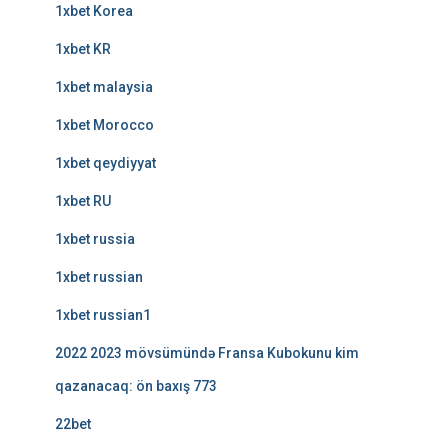
1xbet Korea
1xbet KR
1xbet malaysia
1xbet Morocco
1xbet qeydiyyat
1xbet RU
1xbet russia
1xbet russian
1xbet russian1
2022 2023 mövsümündə Fransa Kubokunu kim
qazanacaq: ön baxış 773
22bet