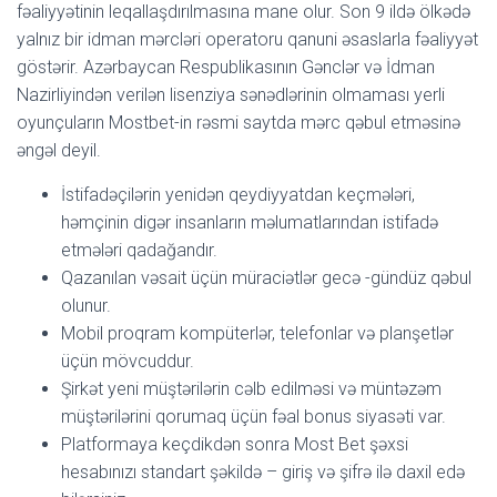
fəaliyyətinin leqallaşdırılmasına mane olur. Son 9 ildə ölkədə
yalnız bir idman mərcləri operatoru qanuni əsaslarla fəaliyyət
göstərir. Azərbaycan Respublikasının Gənclər və İdman
Nazirliyindən verilən lisenziya sənədlərinin olmaması yerli
oyunçuların Mostbet-in rəsmi saytda mərc qəbul etməsinə
əngəl deyil.
İstifadəçilərin yenidən qeydiyyatdan keçmələri,
həmçinin digər insanların məlumatlarından istifadə
etmələri qadağandır.
Qazanılan vəsait üçün müraciətlər gecə -gündüz qəbul
olunur.
Mobil proqram kompüterlər, telefonlar və planşetlər
üçün mövcuddur.
Şirkət yeni müştərilərin cəlb edilməsi və müntəzəm
müştərilərini qorumaq üçün fəal bonus siyasəti var.
Platformaya keçdikdən sonra Most Bet şəxsi
hesabınızı standart şəkildə – giriş və şifrə ilə daxil edə