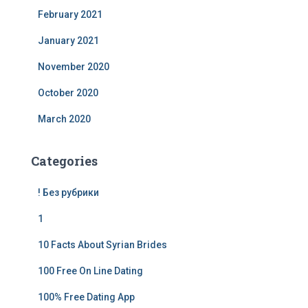
February 2021
January 2021
November 2020
October 2020
March 2020
Categories
! Без рубрики
1
10 Facts About Syrian Brides
100 Free On Line Dating
100% Free Dating App