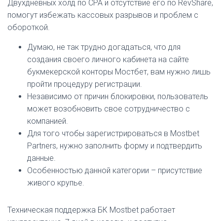
Двухдневных холд по CPA и отсутствие его по RevShare,
помогут избежать кассовых разрывов и проблем с
обороткой.
Думаю, не так трудно догадаться, что для
создания своего личного кабинета на сайте
букмекерской конторы Мостбет, вам нужно лишь
пройти процедуру регистрации.
Независимо от причин блокировки, пользователь
может возобновить свое сотрудничество с
компанией.
Для того чтобы зарегистрироваться в Mostbet
Partners, нужно заполнить форму и подтвердить
данные.
Особенностью данной категории – присутствие
живого крупье.
Техническая поддержка БК Mostbet работает