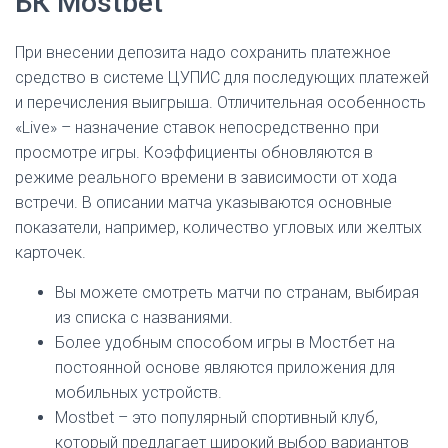
БК Mostbet
При внесении депозита надо сохранить платежное
средство в системе ЦУПИС для последующих платежей
и перечисления выигрыша. Отличительная особенность
«Live» – назначение ставок непосредственно при
просмотре игры. Коэффициенты обновляются в
режиме реального времени в зависимости от хода
встречи. В описании матча указываются основные
показатели, например, количество угловых или желтых
карточек.
Вы можете смотреть матчи по странам, выбирая
из списка с названиями.
Более удобным способом игры в Мостбет на
постоянной основе являются приложения для
мобильных устройств.
Mostbet – это популярный спортивный клуб,
который предлагает широкий выбор вариантов