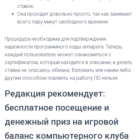
ставок.
Она проходит довольно просто, так как занимает
всего пару минут свободного времени.
Процедура необходима для подтверждения
надежности программного коды аппарата. Теперь,
каждый пользователь может ознакомиться с
сертификатом, который находится в описании, и делать
ставки не опасаясь обмана. Взломать или каким-либо
другим способом повлиять на работу ПО нельзя.
Редакция рекомендует:
бесплатное посещение и
денежный приз на игровой
баланс компьютерного клуба