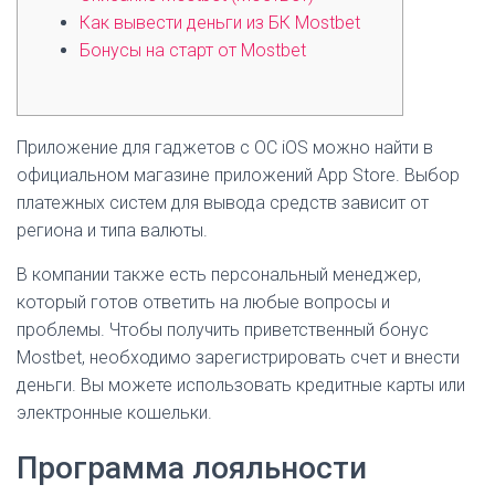
Как вывести деньги из БК Mostbet
Бонусы на старт от Mostbet
Приложение для гаджетов с ОС iOS можно найти в
официальном магазине приложений App Store. Выбор
платежных систем для вывода средств зависит от
региона и типа валюты.
В компании также есть персональный менеджер,
который готов ответить на любые вопросы и
проблемы. Чтобы получить приветственный бонус
Mostbet, необходимо зарегистрировать счет и внести
деньги. Вы можете использовать кредитные карты или
электронные кошельки.
Программа лояльности