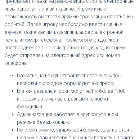
предлагает ставки на разные виды спорта, электронные
игры и доступ к онлайн казино. Игроки имеют
возможность смотреть прямые трансляции спортивных
событий. Далее игроку необходимо ввести личные
данные, такие как имя, фамилия, адрес электронной
почты и номер телефона. После этого он должен
подтвердить свою регистрацию, введя код, который
будет отправлен на электронный адрес или номер
телефона.
Нажатие на исход отправляет ставку в купон,
несколько исходов формируют экспресс.
В этом разделе игроки могут найти более 1000
игровых автоматов с разными темами и
функциями.
Администрация работает в круглосуточном
режиме без выходных.
По этой причине, удивляться блокировке не стоит,
ну а мы с вами теперь знаем, как попасть на сайт и