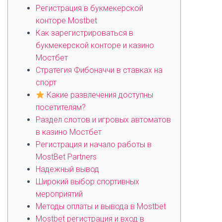
Регистрация в букмекерской
конторе Mostbet
Как зарегистрироваться в
букмекерской конторе и казино
Мостбет
Стратегия Фибоначчи в ставках на
спорт
Какие развлечения доступны
посетителям?
Раздел слотов и игровых автоматов
в казино Мостбет
Регистрация и начало работы в
MostBet Partners
Надежный вывод
Широкий выбор спортивных
мероприятий
Методы оплаты и вывода в Mostbet
Mostbet регистрация и вход в