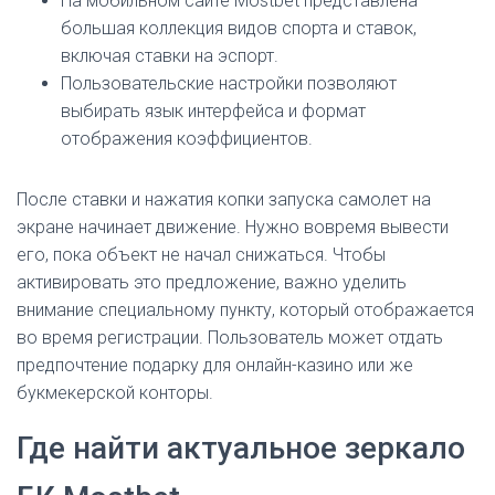
На мобильном сайте Mostbet представлена
большая коллекция видов спорта и ставок,
включая ставки на эспорт.
Пользовательские настройки позволяют
выбирать язык интерфейса и формат
отображения коэффициентов.
После ставки и нажатия копки запуска самолет на
экране начинает движение. Нужно вовремя вывести
его, пока объект не начал снижаться. Чтобы
активировать это предложение, важно уделить
внимание специальному пункту, который отображается
во время регистрации. Пользователь может отдать
предпочтение подарку для онлайн-казино или же
букмекерской конторы.
Где найти актуальное зеркало