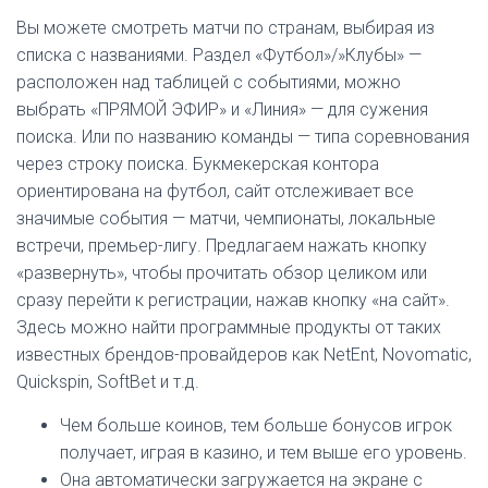
Вы можете смотреть матчи по странам, выбирая из
списка с названиями. Раздел «Футбол»/»Клубы» —
расположен над таблицей с событиями, можно
выбрать «ПРЯМОЙ ЭФИР» и «Линия» — для сужения
поиска. Или по названию команды — типа соревнования
через строку поиска. Букмекерская контора
ориентирована на футбол, сайт отслеживает все
значимые события — матчи, чемпионаты, локальные
встречи, премьер-лигу. Предлагаем нажать кнопку
«развернуть», чтобы прочитать обзор целиком или
сразу перейти к регистрации, нажав кнопку «на сайт».
Здесь можно найти программные продукты от таких
известных брендов-провайдеров как NetEnt, Novomatic,
Quickspin, SoftBet и т.д.
Чем больше коинов, тем больше бонусов игрок
получает, играя в казино, и тем выше его уровень.
Она автоматически загружается на экране с