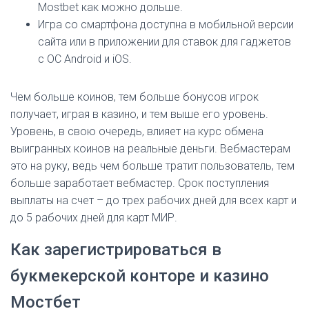
Mostbet как можно дольше.
Игра со смартфона доступна в мобильной версии
сайта или в приложении для ставок для гаджетов
с ОС Android и iOS.
Чем больше коинов, тем больше бонусов игрок
получает, играя в казино, и тем выше его уровень.
Уровень, в свою очередь, влияет на курс обмена
выигранных коинов на реальные деньги. Вебмастерам
это на руку, ведь чем больше тратит пользователь, тем
больше заработает вебмастер. Срок поступления
выплаты на счет – до трех рабочих дней для всех карт и
до 5 рабочих дней для карт МИР.
Как зарегистрироваться в
букмекерской конторе и казино
Мостбет