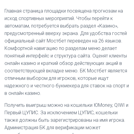
Главная страница площадки посвящена прогнозам на
исход спортивных мероприятий. Чтобы перейти к
автоматам, потребуется выбрать раздел «Казино»,
предусмотренный вверху экрана. Для удобства гостей
официальный сайт Мостбет переведен на 26 языков.
Комфортной навигацию по разделам меню делает
понятный интерфейс и структура сайта. Оценят клиенты
онлайн казино и краткий обзор действующих акций в
соответствующей вкладке меню. БК Мостбет является
отличным выбором для игроков, которые ищут
надежного и честного букмекера для ставок на спорт и
в онлайн казино.
Получить выигрыш можно на кошельки ЮMoney, QIWI и
Первый ЦУПИС. За исключением ЦУПИС, кошельки
также должны быть зарегистрированы на имя игрока.
Администрация БК для верификации может