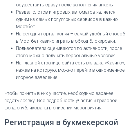
осуществить сразу после заполнения анкеты.
Раздел слотов и игровых автоматов является
одним из самых популярных сервисов в казино
Мостбет.
На сегодня портал-копия – самый удобный способ
в Мостбет казино играть в обход блокировки.
Пользователи оцениваются по активности, после
этого можно получить персональные условия.
На главной странице сайта есть вкладка «Казино»,
нажав на которую, можно перейти в одноименное
игорное заведение.
Чтобы принять в них участие, необходимо заранее
подать заявку. Все подробности участия и призовой
фонд опубликованы в описании мероприятия.
Регистрация в букмекерской