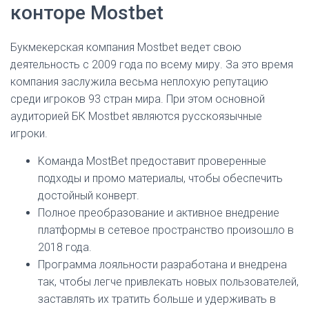
конторе Mostbet
Букмекерская компания Mostbet ведет свою
деятельность с 2009 года по всему миру. За это время
компания заслужила весьма неплохую репутацию
среди игроков 93 стран мира. При этом основной
аудиторией БК Mostbet являются русскоязычные
игроки.
Kоманда MostBet предоставит проверенные
подходы и промо материалы, чтобы обеспечить
достойный конверт.
Полное преобразование и активное внедрение
платформы в сетевое пространство произошло в
2018 года.
Программа лояльности разработана и внедрена
так, чтобы легче привлекать новых пользователей,
заставлять их тратить больше и удерживать в