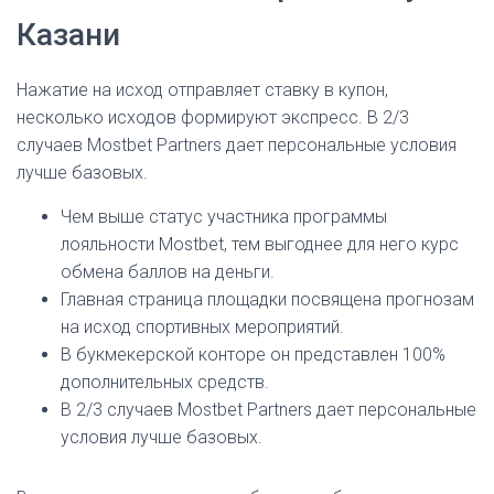
Казани
Нажатие на исход отправляет ставку в купон,
несколько исходов формируют экспресс. В 2/3
случаев Mostbet Partners дает персональные условия
лучше базовых.
Чем выше статус участника программы
лояльности Mostbet, тем выгоднее для него курс
обмена баллов на деньги.
Главная страница площадки посвящена прогнозам
на исход спортивных мероприятий.
В букмекерской конторе он представлен 100%
дополнительных средств.
В 2/3 случаев Mostbet Partners дает персональные
условия лучше базовых.