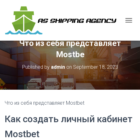
T
O
G
Что из себя представляет
G
L
Mostbe
E
N
Published by
admin
on
September 18, 2023
A
V
I
G
A
T
Что из себя представляет Mostbet
I
O
N
Как создать личный кабинет
Mostbet