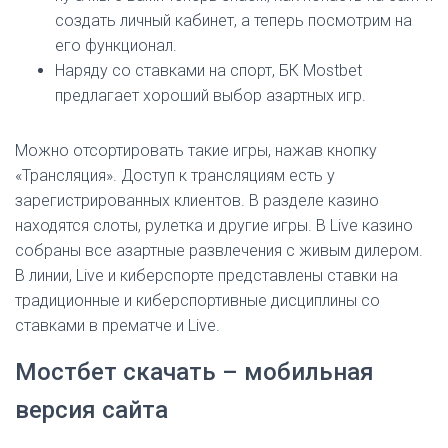
создать личный кабинет, а теперь посмотрим на
его функционал.
Наряду со ставками на спорт, БК Mostbet
предлагает хороший выбор азартных игр.
Можно отсортировать такие игры, нажав кнопку
«Трансляция». Доступ к трансляциям есть у
зарегистрированных клиентов. В разделе казино
находятся слоты, рулетка и другие игры. В Live казино
собраны все азартные развлечения с живым дилером.
В линии, Live и киберспорте представлены ставки на
традиционные и киберспортивные дисциплины со
ставками в прематче и Live.
Мостбет скачать – мобильная
версия сайта