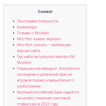
Content
Программа лояльности
Букмекеры
Отзывы о Mostbet
Мостбет казино зеркало
Мостбет скачать – мобильная
версия сайта
Где найти актуальное зеркало БК
Mostbet
Редакция рекомендует: бесплатное
посещение и денежный приз на
игровой баланс компьютерного
клуба Казани
Крупный российский банк надеется
на начало снижения ключевой
ставки уже в 2023 году