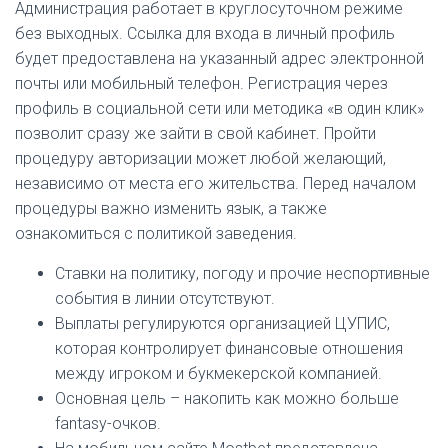
Администрация работает в круглосуточном режиме
без выходных. Ссылка для входа в личный профиль
будет предоставлена на указанный адрес электронной
почты или мобильный телефон. Регистрация через
профиль в социальной сети или методика «в один клик»
позволит сразу же зайти в свой кабинет. Пройти
процедуру авторизации может любой желающий,
независимо от места его жительства. Перед началом
процедуры важно изменить язык, а также
ознакомиться с политикой заведения.
Ставки на политику, погоду и прочие неспортивные
события в линии отсутствуют.
Выплаты регулируются организацией ЦУПИС,
которая контролирует финансовые отношения
между игроком и букмекерской компанией.
Основная цель – накопить как можно больше
fantasy-очков.